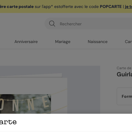
ère carte postale
sur l'app* est
offerte avec le code
POPCARTE
|
je 
Anniversaire
Mariage
Naissance
Car
Carte de
Guir
Form
Papi