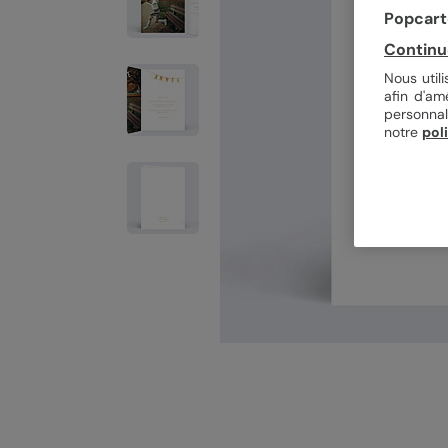
Popcarte
Continu
Nous util
afin d'am
personnal
notre
pol