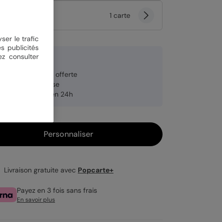
tité
1 carte
ser le trafic
s publicités
ez consulter
9 €
veloppe blanche offerte
brication française
pédition rapide en 24h
Personnaliser
Livraison gratuite avec
Popcarte+
Payez en 3 fois sans frais
En savoir plus