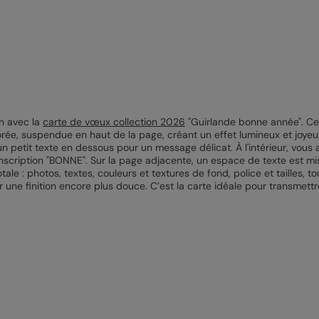
An avec la
carte de vœux collection 2026
"Guirlande bonne année". Ce 
orée, suspendue en haut de la page, créant un effet lumineux et joye
petit texte en dessous pour un message délicat. À l'intérieur, vous a
inscription "BONNE". Sur la page adjacente, un espace de texte est mis 
tale : photos, textes, couleurs et textures de fond, police et tailles
 une finition encore plus douce. C’est la carte idéale pour transmett