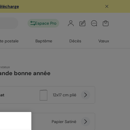
télécharge
Espace Pro
te postale
Baptême
Décès
Vœux
 voeux
lande bonne année
at
12x17 cm plié
er
Papier Satiné