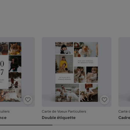
uliers
Carte de Voeux Particuliers
Carte d
nce
Double étiquette
Cadr