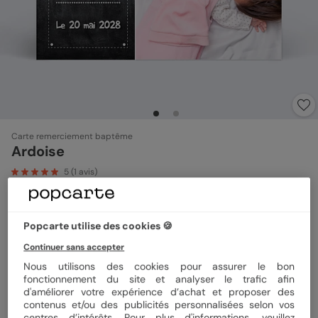
Carte remerciement baptême
Ardoise
5
(
1
avis)
Couleur
Popcarte utilise des cookies 🍪
Continuer sans accepter
Nous utilisons des cookies pour assurer le bon
fonctionnement du site et analyser le trafic afin
Format
10x15 cm
d'améliorer votre expérience d’achat et proposer des
contenus et/ou des publicités personnalisées selon vos
centres d’intérêts. Pour plus d'informations, veuillez