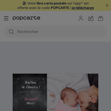
🏖️ Votre
1ère carte postale
sur l'app* est
offerte avec le code
POPCARTE
|
je télécharge