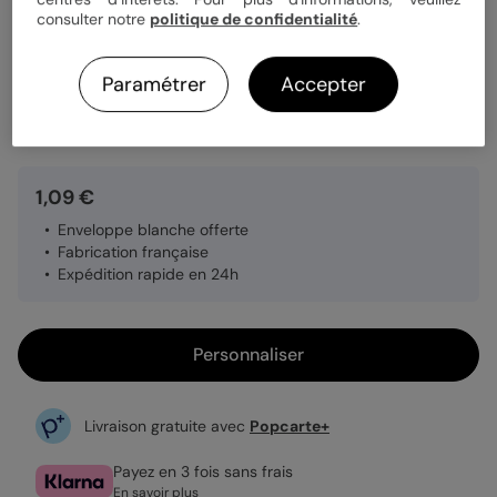
consulter notre
politique de confidentialité
.
Papier
Papier Satiné
Paramétrer
Accepter
Quantité
Échantillon personnalisé
1,09 €
Enveloppe blanche offerte
Fabrication française
Expédition rapide en 24h
Personnaliser
Livraison gratuite avec
Popcarte+
Payez en 3 fois sans frais
En savoir plus