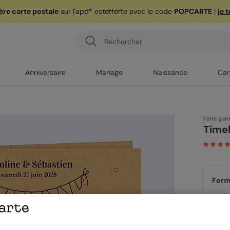
ère carte postale
sur l'app* est
offerte avec le code
POPCARTE
|
je 
Anniversaire
Mariage
Naissance
Car
Faire par
Timel
Form
Papi