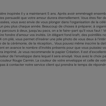
ière inopinée il y a maintenant 5 ans. Après avoir emménagé ensemb
tes persuadé que votre amour durera éternellement. Vous êtes fier de 
assées, vous avez envie de vous plonger dans l’organisation de la cé
 un peu plus chaque année. Beaucoup de choses à préparer, à organiser
 parcours à deux, jusqu’au pacs, on a le faire-part qu’il vous faut ! Vo
re fondre d’amour vos invités. Un élégant fond kraft, des pointillés no
cm plié, vous permet d’insérer une jolie photo de vous deux à l’intérie
raire de la cérémonie, de la réception… Vous pouvez même inscrire la dat
nt en avance le nombre d’invités présents pour que vous puissiez vous
sera imprimé. Je vous recommande le papier Création. Il est d’excellent
couleur de l’enveloppe dans lequel il sera envoyé. Vous avez le choix p
uleur Rouge Carmin. La couleur de votre enveloppe et celle de votre 
z pas à contacter notre service client qui prendra le temps de répond