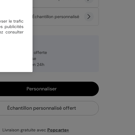
tité
Échantillon personnalisé
ser le trafic
s publicités
ez consulter
 €
veloppe blanche offerte
brication française
pédition rapide en 24h
Personnaliser
Échantillon personnalisé offert
Livraison gratuite avec
Popcarte+