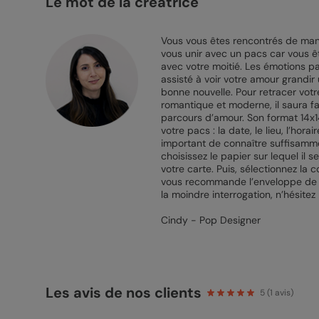
Le mot de la créatrice
Vous vous êtes rencontrés de man
vous unir avec un pacs car vous ê
avec votre moitié. Les émotions p
assisté à voir votre amour grandir
bonne nouvelle. Pour retracer votre
romantique et moderne, il saura fai
parcours d’amour. Son format 14x14 
votre pacs : la date, le lieu, l’ho
important de connaître suffisamme
choisissez le papier sur lequel il 
votre carte. Puis, sélectionnez la 
vous recommande l’enveloppe de co
la moindre interrogation, n’hésite
Cindy - Pop Designer
Les avis de nos clients
5
(
1
avis)