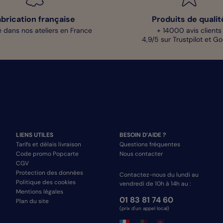
abrication française
Produits de qualit
 dans nos ateliers en France
+ 14000 avis clients
4,9/5 sur Trustpilot et G
LIENS UTILES
BESOIN D’AIDE ?
Tarifs et délais livraison
Questions fréquentes
Code promo Popcarte
Nous contacter
CGV
Protection des données
Contactez-nous du lundi au
Politique des cookies
vendredi de 10h à 14h au :
Mentions légales
01 83 81 74 60
Plan du site
(prix d'un appel local)