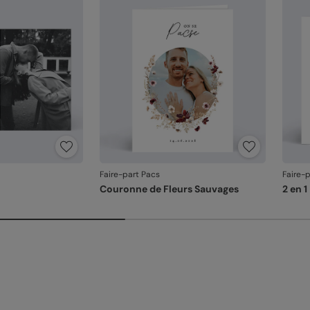
En re
que v
produ
Faire-part Pacs
Faire-
Couronne de Fleurs Sauvages
2 en 1