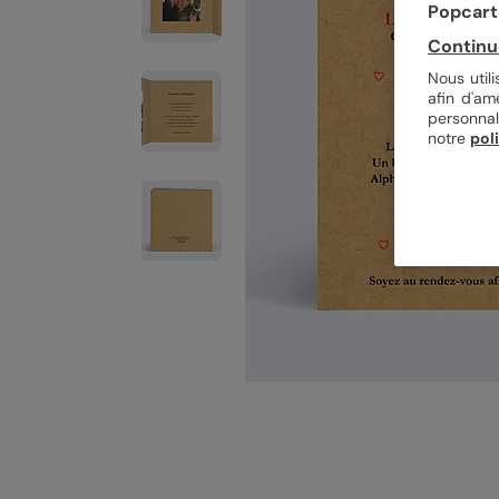
Popcarte
Continu
Nous util
afin d'am
personnal
notre
pol