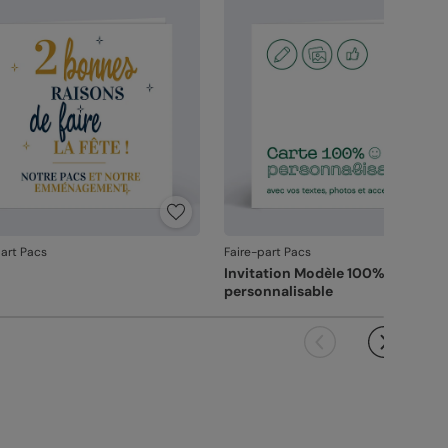
vanche, si le point concerne la personnalisation
ous avez validée (texte, photo, mise en page), le
it ne pourra pas être repris.
part Pacs
Faire-part Pacs
Invitation Modèle 100%
personnalisable