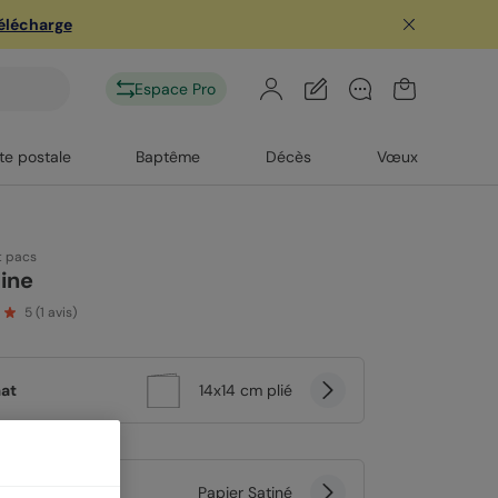
télécharge
Espace Pro
te postale
Baptême
Décès
Vœux
t pacs
ine
5
(
1
avis)
at
14x14 cm plié
er
Papier Satiné