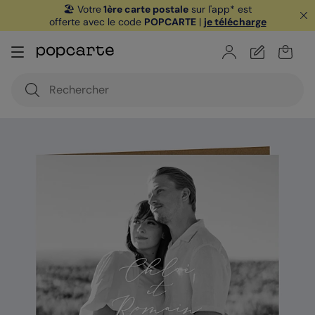
🏖️ Votre
1ère carte postale
sur l'app* est
offerte avec le code
POPCARTE
|
je télécharge