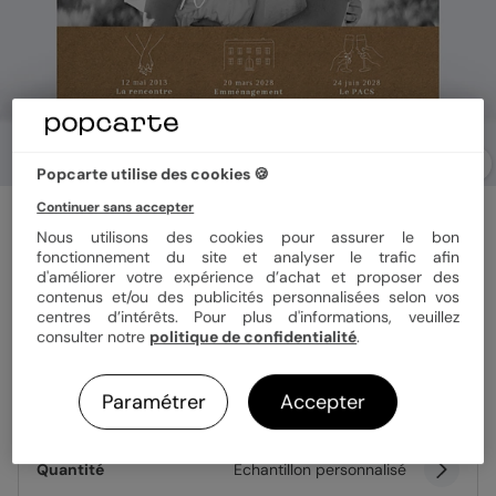
Popcarte utilise des cookies 🍪
Continuer sans accepter
Faire part pacs
Célébration
Nous utilisons des cookies pour assurer le bon
fonctionnement du site et analyser le trafic afin
d'améliorer votre expérience d’achat et proposer des
contenus et/ou des publicités personnalisées selon vos
Format
14x14 cm plié
centres d’intérêts. Pour plus d'informations, veuillez
consulter notre
politique de confidentialité
.
Paramétrer
Accepter
Papier
Papier Satiné
Quantité
Échantillon personnalisé