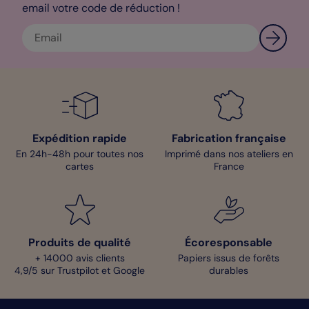
pour vous accompagner tout au long de votre vie. Grâce à sa
email votre code de réduction !
fabrication française, vous recevrez ces faire-parts sous 24h
pour vous permettre d’optimiser les préparatifs de cet
évènement.
Adèle - Designer
Expédition rapide
Fabrication française
En 24h-48h pour toutes nos
Imprimé dans nos ateliers en
cartes
France
Produits de qualité
Écoresponsable
+ 14000 avis clients
Papiers issus de forêts
4,9/5 sur Trustpilot et Google
durables