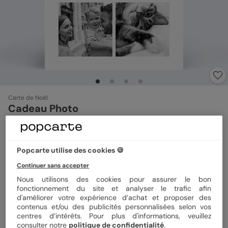
Carte de Noël
Cadeau Photo
5
(
1
avis)
Popcarte utilise des cookies 🍪
Format
12x17 cm plié
Continuer sans accepter
Nous utilisons des cookies pour assurer le bon
fonctionnement du site et analyser le trafic afin
d'améliorer votre expérience d’achat et proposer des
Papier
Papier Satiné
contenus et/ou des publicités personnalisées selon vos
centres d’intérêts. Pour plus d'informations, veuillez
consulter notre
politique de confidentialité
.