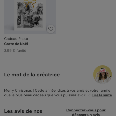
Cadeau Photo
Carte de Noël
3,99 € l'unité
Le mot de la créatrice
Merry Christmas ! Cette année, dites à vos amis et votre famille
que le plus beau cadeau que vous puissiez avoir… c’est eux !
Lire la suite
Oui, ça fait très Mariah Carey mais bon, c’est l’intention qui
compte… Regardez plutôt cette belle Carte de Noël Cadeau
Photo. J’aime beaucoup le jeu qui se forme entre vos photos et
Les avis de nos
Connectez-vous pour
le dessin du cadeau qui apparaît en perspective. Mon petit
déposer un avis