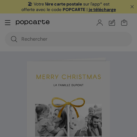
🏖️ Votre
1ère carte postale
sur l'app* est
offerte avec le code
POPCARTE
|
je télécharge