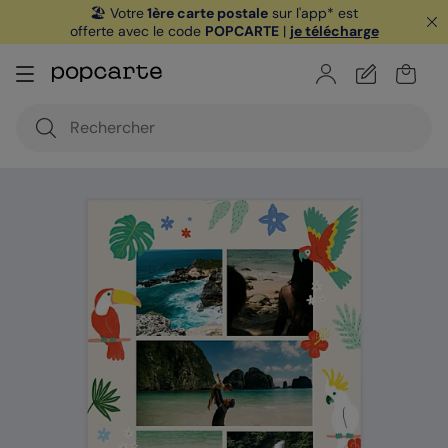
🏖️ Votre
1ère carte postale
sur l'app* est
offerte avec le code
POPCARTE
|
je télécharge