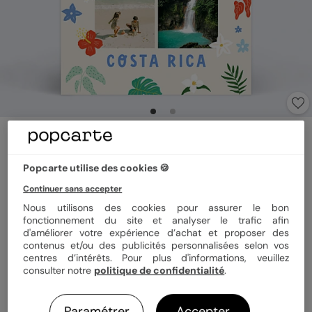
Carte postale
Animaux de la Jungle
Popcarte utilise des cookies 🍪
5
(
1
avis)
Continuer sans accepter
Nous utilisons des cookies pour assurer le bon
Format
12x17 cm
fonctionnement du site et analyser le trafic afin
d'améliorer votre expérience d’achat et proposer des
contenus et/ou des publicités personnalisées selon vos
centres d’intérêts. Pour plus d'informations, veuillez
consulter notre
politique de confidentialité
.
Papier
Papier Satiné pelliculé
Paramétrer
Accepter