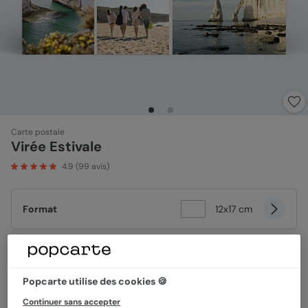
Carte postale
Virée Estivale
4.9
(
99
avis)
Format
12x17 cm
Papier
Papier Satiné pelliculé
Popcarte utilise des cookies 🍪
Continuer sans accepter