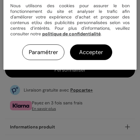
Quantité
1 carte
Nous utilisons des cookies pour assurer le bon
fonctionnement du site et analyser le trafic afin
d'améliorer votre expérience d’achat et proposer des
contenus et/ou des publicités personnalisées selon vos
2,89 €
centres d’intérêts. Pour plus d'informations, veuillez
consulter notre
politique de confidentialité
.
1ère carte offerte sur l'application
Enveloppe blanche offerte
Expédition rapide en 24h
Paramétrer
Accepter
Personnaliser
Livraison gratuite avec
Popcarte+
Payez en 3 fois sans frais
En savoir plus
Informations produit