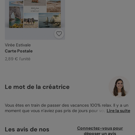
Virée Estivale
Carte Postale
2,89 € l'unité
Le mot de la créatrice
Vous êtes en train de passer des vacances 100% relax. Il y a un
moment que vous n’aviez pas pris de jours pour voyager ou tout
Lire la suite
simplement pour vous reposer. Sur un coup de tête, vous êtes
partis dans le nord de la France pour profiter des premiers
beaux jours. Vous n’avez eu le temps de prévenir personne alors
Les avis de nos
Connectez-vous pour
vous savez que pour ne pas qu’il s’inquiète il faut leur donner
déposer un avis