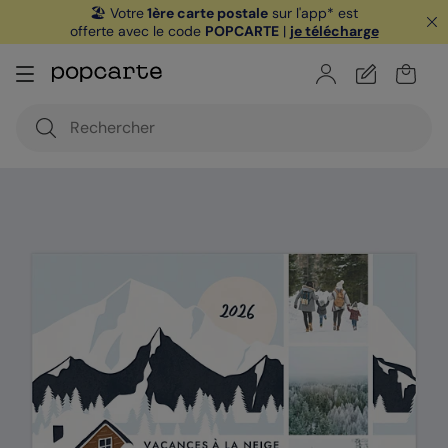
🏖️ Votre
1ère carte postale
sur l'app* est
offerte avec le code
POPCARTE
|
je télécharge