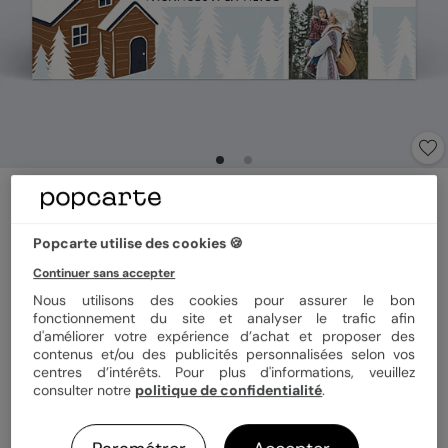
Carte postale
Chalet à la montagne
5
(
1
avis)
Popcarte utilise des cookies 🍪
Continuer sans accepter
Nous utilisons des cookies pour assurer le bon
Format
12x17 cm
fonctionnement du site et analyser le trafic afin
d'améliorer votre expérience d’achat et proposer des
contenus et/ou des publicités personnalisées selon vos
centres d’intérêts. Pour plus d'informations, veuillez
Papier
Papier Satiné
consulter notre
politique de confidentialité
.