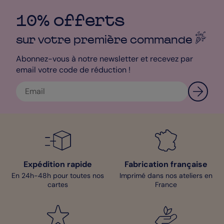
expédier vos cartes postales directement chez vos
destinataires ! En 24h, vos cartes sont imprimées sur le papier
10% offerts
de votre choix puis expédiées dans les enveloppes que vous
aurez sélectionnées.
sur votre première
commande
Mélanie - Pop Designer
Abonnez-vous à notre newsletter et recevez par
email votre code de réduction !
Expédition rapide
Fabrication française
En 24h-48h pour toutes nos
Imprimé dans nos ateliers en
cartes
France