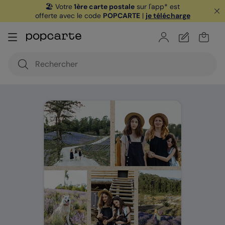
🏖️ Votre
1ère carte postale
sur l'app* est
offerte avec le code
POPCARTE
|
je télécharge