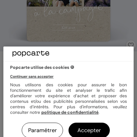
Carte postale
Été Champêtre
Popcarte utilise des cookies 🍪
Continuer sans accepter
Nous utilisons des cookies pour assurer le bon
Format
12x17 cm
fonctionnement du site et analyser le trafic afin
d'améliorer votre expérience d’achat et proposer des
contenus et/ou des publicités personnalisées selon vos
centres d’intérêts. Pour plus d'informations, veuillez
Papier
Papier Satiné pelliculé
consulter notre
politique de confidentialité
.
Paramétrer
Accepter
Quantité
1 carte