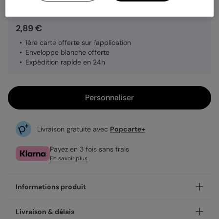
2,89 €
1ère carte offerte sur l'application
Enveloppe blanche offerte
Expédition rapide en 24h
Personnaliser
Livraison gratuite avec
Popcarte+
Payez en 3 fois sans frais
En savoir plus
Informations produit
Personnalisez votre carte postale Été Champêtre,
Livraison & délais