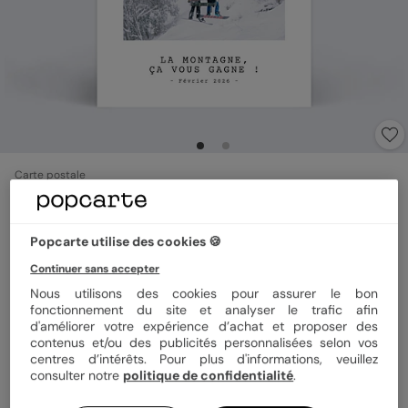
Carte postale
Hiver Polaroïd Simple II
4.7
(
3
avis)
Popcarte utilise des cookies 🍪
Continuer sans accepter
Format
10x15 cm
Nous utilisons des cookies pour assurer le bon
fonctionnement du site et analyser le trafic afin
d'améliorer votre expérience d’achat et proposer des
contenus et/ou des publicités personnalisées selon vos
Papier
Papier Satiné pelliculé
centres d’intérêts. Pour plus d'informations, veuillez
consulter notre
politique de confidentialité
.