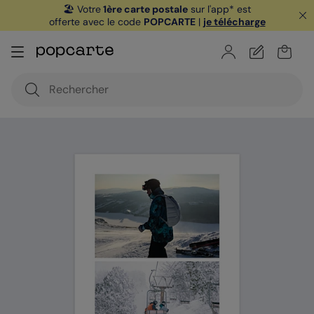
🏖️ Votre
1ère carte postale
sur l'app* est
offerte avec le code
POPCARTE
|
je télécharge