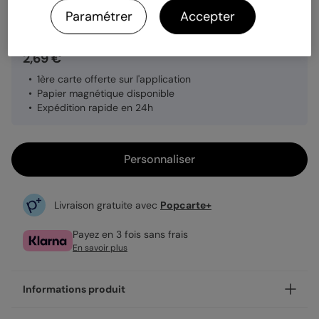
Quantité
1 carte
Paramétrer
Accepter
2,69 €
1ère carte offerte sur l'application
Papier magnétique disponible
Expédition rapide en 24h
Personnaliser
Livraison gratuite avec
Popcarte+
Payez en 3 fois sans frais
En savoir plus
Informations produit