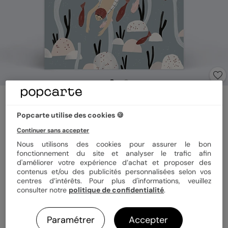
Carte postale
Jennifer Bouron x Popcarte - Poisson dans
Popcarte utilise des cookies 🍪
l'eau
Continuer sans accepter
Nous utilisons des cookies pour assurer le bon
fonctionnement du site et analyser le trafic afin
Format
12x17 cm
d'améliorer votre expérience d’achat et proposer des
contenus et/ou des publicités personnalisées selon vos
centres d’intérêts. Pour plus d'informations, veuillez
consulter notre
politique de confidentialité
.
Papier
Papier Satiné pelliculé
Paramétrer
Accepter