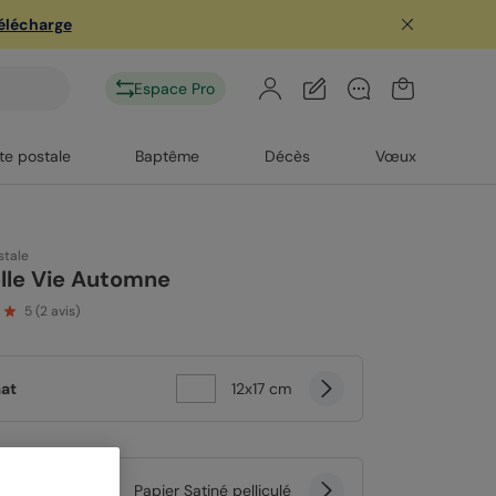
télécharge
Espace Pro
te postale
Baptême
Décès
Vœux
stale
lle Vie Automne
5
(
2
avis)
at
12x17 cm
er
Papier Satiné pelliculé