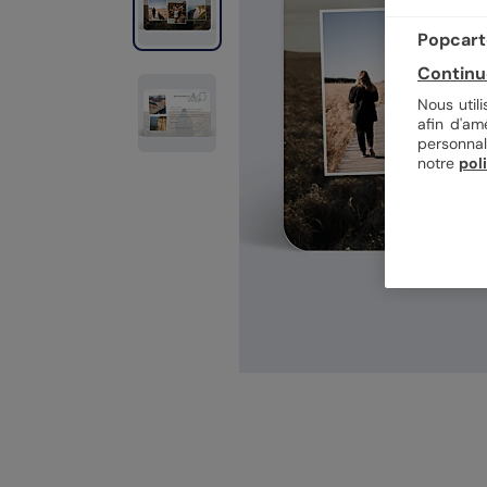
Popcarte
Continu
Nous util
afin d'am
personnal
notre
pol