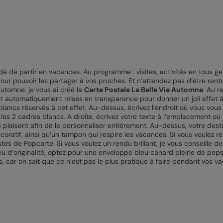
dé de partir en vacances. Au programme : visites, activités en tous g
r pouvoir les partager à vos proches. Et n’attendez pas d’être rentr
automne, je vous ai créé la
Carte Postale La Belle Vie Automne
. Au r
nt automatiquement mises en transparence pour donner un joli effet à
ancs réservés à cet effet. Au-dessus, écrivez l’endroit où vous vous
les 2 cadres blancs. A droite, écrivez votre texte à l’emplacement où j
s plaisent afin de le personnaliser entièrement. Au-dessus, votre desti
atif, ainsi qu’un tampon qui respire les vacances. Si vous voulez rem
stes de Popcarte. Si vous voulez un rendu brillant, je vous conseille de 
eu d’originalité, optez pour une enveloppe bleu canard pleine de pep
s, car on sait que ce n’est pas le plus pratique à faire pendant vos