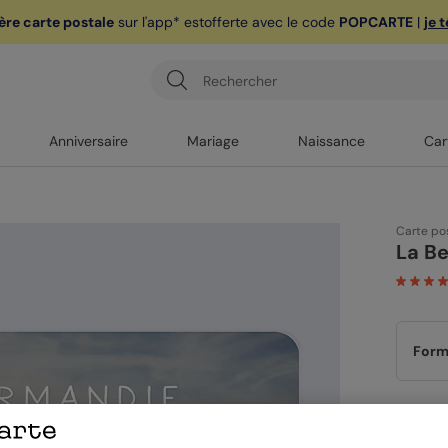
ère carte postale
sur l'app* est
offerte avec le code
POPCARTE
|
je 
Anniversaire
Mariage
Naissance
Car
Carte po
La Be
Form
Papi