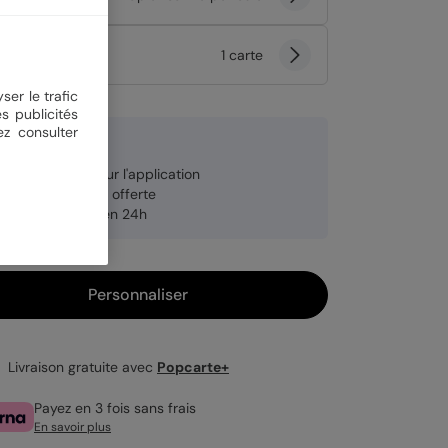
tité
1 carte
ser le trafic
s publicités
ez consulter
 €
re carte offerte sur l'application
veloppe blanche offerte
pédition rapide en 24h
Personnaliser
Livraison gratuite avec
Popcarte+
Payez en 3 fois sans frais
En savoir plus