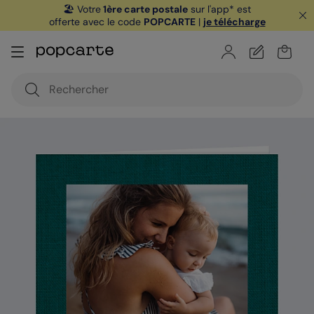
🏖️ Votre
1ère carte postale
sur l'app* est
offerte avec le code
POPCARTE
|
je télécharge