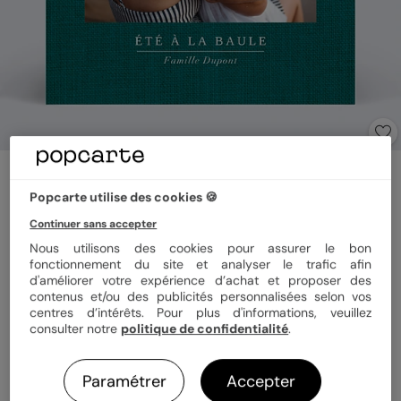
Carte postale
Lin
Popcarte utilise des cookies 🍪
Continuer sans accepter
Nous utilisons des cookies pour assurer le bon
Format
14x14 cm plié
fonctionnement du site et analyser le trafic afin
d'améliorer votre expérience d’achat et proposer des
contenus et/ou des publicités personnalisées selon vos
centres d’intérêts. Pour plus d'informations, veuillez
Papier
Papier Satiné pelliculé
consulter notre
politique de confidentialité
.
Paramétrer
Accepter
Quantité
1 carte