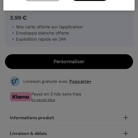
3,99 €
1ère carte offerte sur l'application
Enveloppe blanche offerte
Expédition rapide en 24h
Personnaliser
Livraison gratuite avec
Popcarte+
Payez en 3 fois sans frais
En savoir plus
Informations produit
Personnalisez votre carte postale Lin, disponible en coins
Livraison & délais