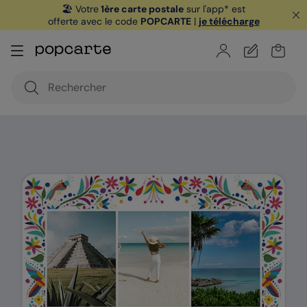
🏖️ Votre
1ère carte postale
sur l'app* est
offerte avec le code
POPCARTE
|
je télécharge