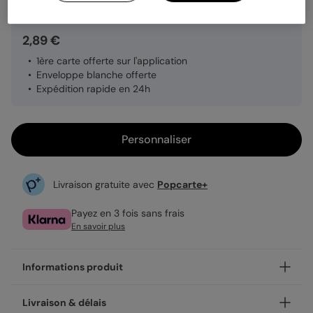
2,89 €
1ère carte offerte sur l'application
Enveloppe blanche offerte
Expédition rapide en 24h
Personnaliser
Livraison gratuite avec
Popcarte+
Payez en 3 fois sans frais
En savoir plus
Informations produit
Personnalisez votre carte postale Motif Mexicain,
Livraison & délais