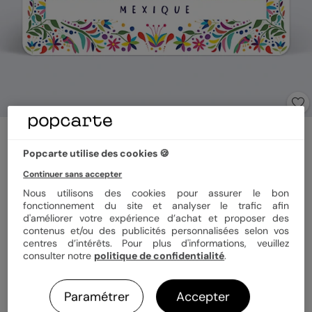
Carte postale
Motif Mexicain
Popcarte utilise des cookies 🍪
Continuer sans accepter
Nous utilisons des cookies pour assurer le bon
Format
12x17 cm
fonctionnement du site et analyser le trafic afin
d'améliorer votre expérience d’achat et proposer des
contenus et/ou des publicités personnalisées selon vos
centres d’intérêts. Pour plus d'informations, veuillez
Papier
Papier Satiné pelliculé
consulter notre
politique de confidentialité
.
Paramétrer
Accepter
Quantité
1 carte