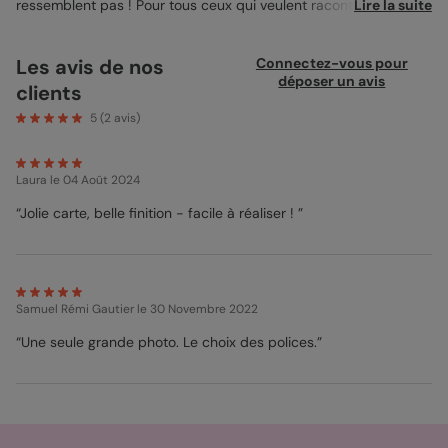
ressemblent pas ! Pour tous ceux qui veulent raconter leurs
Lire la suite
vacances de manière sobre, jolie, et en photo, j’ai créé la Carte
Postale Oh Boy! Son cadre photo bleu et rose soulignera votre
photo de vacances de manière artistique, tandis que vous
Les avis de nos
Connectez-vous pour
pourrez facilement indiquer le lieu et la date de vos vacances
déposer un avis
clients
avec une jolie police bleu. Au dos de la carte postale, le motif
de taches bleues et roses se répète pour donner du caractère
5
(
2
avis)
à votre texte de carte postale, et à vos anecdotes de vacances.
Si vous êtes en panne d’inspiration, vous pouvez même garder
le texte modèle pour raconter vos vacances avec humour !
Laura
le 04 Août 2024
N’hésitez pas une fois votre
carte postale
Oh Boy!
personnalisée à l’imprimer sur du papier Satiné Pelliculé à l’effet
“Jolie carte, belle finition - facile à réaliser ! ”
brillant, pour créer un vrai effet de carte postale.
Anna - Pop Designer
Samuel Rémi Gautier
le 30 Novembre 2022
“Une seule grande photo. Le choix des polices.”