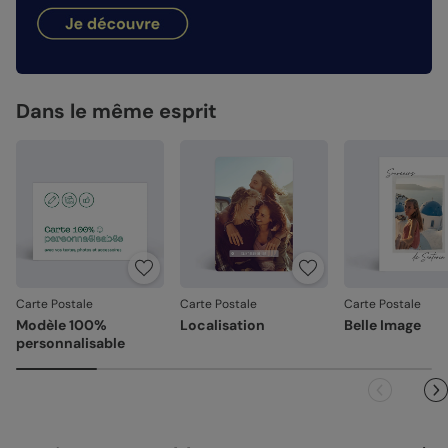
hauteur de votre création.
dimanches et jours fériés). Pour le reste du monde, les
Enveloppes autocollantes
Façonné avec soin
: chaque carte est découpée et
délais peuvent être un peu plus longs selon le pays de
assemblée avec précision.
destination.
Emballage renforcé
: vos créations arrivent dans un
emballage adapté, pour un résultat intact à l'ouverture.
Dans le même esprit
Référence : 11106
Votre satisfaction, notre priorité.
Si vous constatez le moindre souci lié à l'impression, au
façonnage ou à l’acheminement, contactez-nous dans les
30 jours. Nous nous occupons de tout et relançons une
impression si nécessaire.
En revanche, si le point concerne la personnalisation que
vous avez validée (texte, photo, mise en page), le produit
ne pourra pas être repris.
Carte Postale
Carte Postale
Carte Postale
Modèle 100%
Localisation
Belle Image
personnalisable