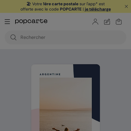
🏖️ Votre
1ère carte postale
sur l'app* est
offerte avec le code
POPCARTE
|
je télécharge