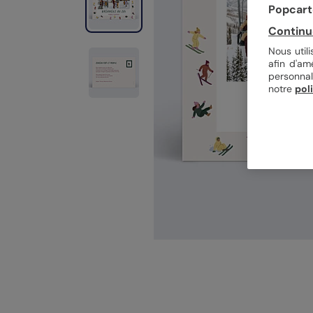
Popcarte
Continu
Nous util
afin d'am
personnal
notre
pol