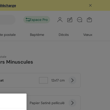
télécharge
Espace Pro
te postale
Baptême
Décès
Vœux
stale
rs Minuscules
at
12x17 cm
er
Papier Satiné pelliculé