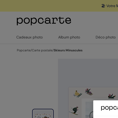
🏖️ Votre
1
Cadeaux photo
Album photo
Déco photo
Popcarte
/
Carte postale
/
Skieurs Minuscules