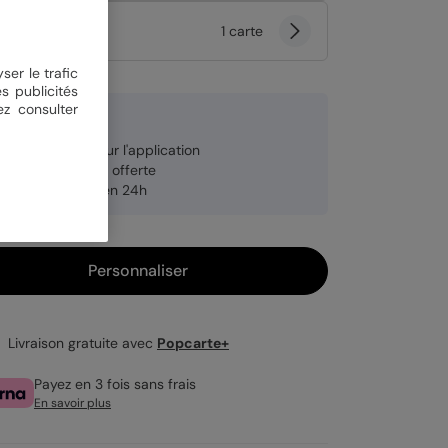
tité
1 carte
ser le trafic
s publicités
ez consulter
 €
re carte offerte sur l'application
veloppe blanche offerte
pédition rapide en 24h
Personnaliser
Livraison gratuite avec
Popcarte+
Payez en 3 fois sans frais
En savoir plus