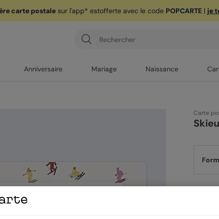
ère carte postale
sur l'app* est
offerte avec le code
POPCARTE
|
je 
Anniversaire
Mariage
Naissance
Car
Carte po
Skieu
Form
Papi