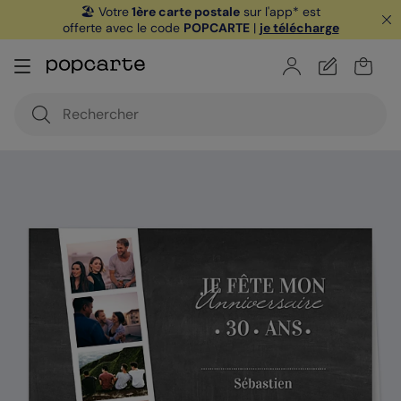
🏖️ Votre
1ère carte postale
sur l'app* est
offerte avec le code
POPCARTE
|
je télécharge