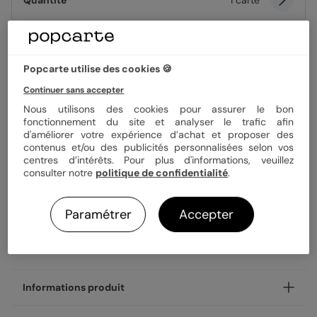
Quantité
1 carte
3,99 €
Popcarte utilise des cookies 🍪
Enveloppe blanche offerte
Continuer sans accepter
Fabrication française
Expédition rapide en 24h
Nous utilisons des cookies pour assurer le bon
fonctionnement du site et analyser le trafic afin
d'améliorer votre expérience d’achat et proposer des
contenus et/ou des publicités personnalisées selon vos
Personnaliser
centres d’intérêts. Pour plus d'informations, veuillez
consulter notre
politique de confidentialité
.
Livraison gratuite avec
Popcarte+
Paramétrer
Accepter
Payez en 3 fois sans frais
En savoir plus
Informations produit