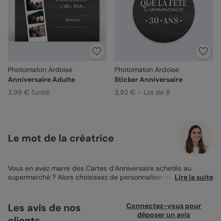
Photomaton Ardoise
Photomaton Ardoise
Anniversaire Adulte
Sticker Anniversaire
3,99 € l'unité
3,92 € - Lot de 8
Le mot de la créatrice
Vous en avez marre des Cartes d’Anniversaire achetés au
supermarché ? Alors choisissez de personnaliser votre propre
Lire la suite
Carte Anniversaire Photomaton Ardoise ! Dotée de 4 espaces
photos sur le recto, vous pourrez décider de celles qui
toucheront le plus votre destinataire. Sur un fond couleur
Les avis de nos
Connectez-vous pour
ardoise, vous retrouverez les mots “Joyeux Anniversaire”, suivi
déposer un avis
clients