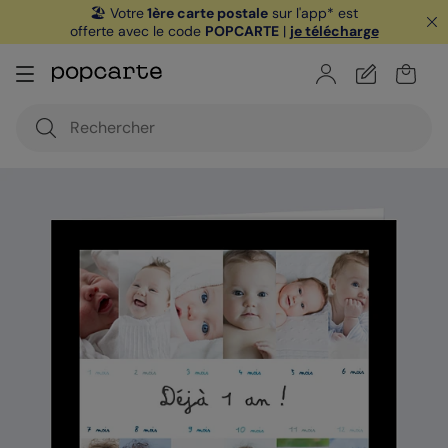
🏖️ Votre
1ère carte postale
sur l'app* est
offerte avec le code
POPCARTE
|
je télécharge