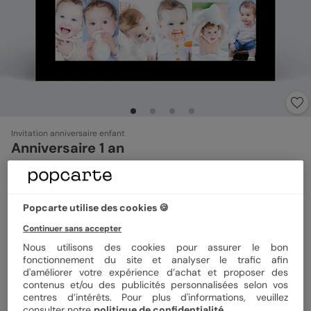
Invitation anniversaire enfant
Anniversaire 1 an
4.8
(
32
avis)
Popcarte utilise des cookies 🍪
Format
14x14 cm plié
Continuer sans accepter
Nous utilisons des cookies pour assurer le bon
fonctionnement du site et analyser le trafic afin
Papier
Papier Satiné
d'améliorer votre expérience d’achat et proposer des
contenus et/ou des publicités personnalisées selon vos
centres d’intérêts. Pour plus d'informations, veuillez
consulter notre
politique de confidentialité
.