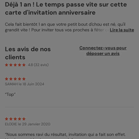
Déjà 1 an ! Le temps passe vite sur cette
carte d'invitation anniversaire
Cela fait bientôt 1 an que votre petit bout d'chou est né, qu'il
grandit vite ! Pour inviter tous vos proches à fêter ce premier
Lire la suite
anniversaire, nous avons créé cette
Invitation d’anniversaire
enfant
qui vous permet de retracer la chronologie de la jeune
vie de votre enfant ! Cela permettra en plus à ceux qui ne
Les avis de nos
Connectez-vous pour
peuvent pas voir votre enfant très souvent de se souvenir de sa
déposer un avis
clients
bouille d'ange !
4.8
(
32
avis)
SAMAH
le 18 Juin 2024
“Top”
ELODIE
le 29 Janvier 2020
“Nous sommes ravi du résultat, invitation qui a fait son effet.