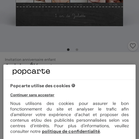
Invitation anniversaire enfant
Ardoise Élégante
4.5
(
6
avis)
Popcarte utilise des cookies 🍪
Format
10x15 cm
Continuer sans accepter
Nous utilisons des cookies pour assurer le bon
fonctionnement du site et analyser le trafic afin
d'améliorer votre expérience d’achat et proposer des
contenus et/ou des publicités personnalisées selon vos
Papier
Papier Satiné
centres d’intérêts. Pour plus d'informations, veuillez
consulter notre
politique de confidentialité
.