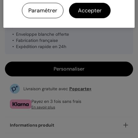
Quantité
Échantillon personnalisé
Paramétrer
Accepter
1,19 €
Enveloppe blanche offerte
Fabrication française
Expédition rapide en 24h
Personnaliser
Livraison gratuite avec
Popcarte+
Payez en 3 fois sans frais
En savoir plus
Informations produit