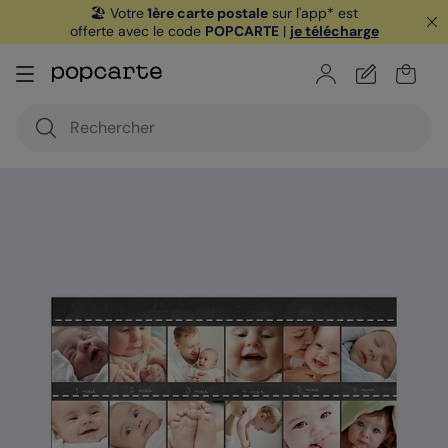
🏖️ Votre
1ère carte postale
sur l'app* est
offerte avec le code
POPCARTE
|
je télécharge