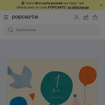
🏖️ Votre
1ère carte postale
sur l'app* est
offerte avec le code
POPCARTE
|
je télécharge