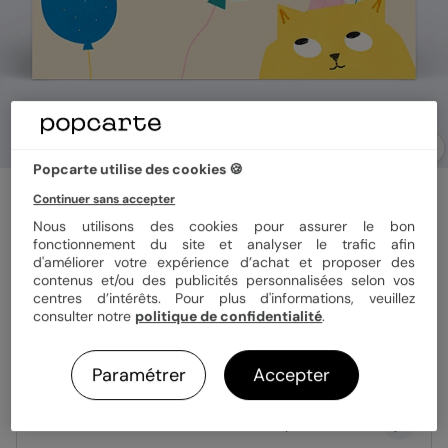
Popcarte utilise des cookies 🍪
Invitation anniversaire enfant
Continuer sans accepter
Animaux Colorés
Nous utilisons des cookies pour assurer le bon
fonctionnement du site et analyser le trafic afin
d'améliorer votre expérience d’achat et proposer des
Format
12x17 cm
contenus et/ou des publicités personnalisées selon vos
centres d’intérêts. Pour plus d'informations, veuillez
consulter notre
politique de confidentialité
.
Papier
Papier Satiné
Paramétrer
Accepter
Quantité
Échantillon personnalisé