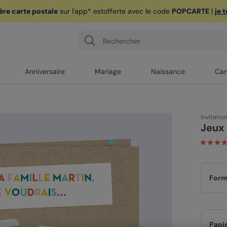
ère carte postale
sur l'app* est
offerte avec le code
POPCARTE
|
je 
Anniversaire
Mariage
Naissance
Car
Invitatio
Jeux 
Form
Papi