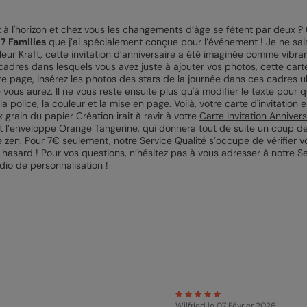
nt à l'horizon et chez vous les changements d’âge se fêtent par deux ? 
7 Familles
que j’ai spécialement conçue pour l’événement ! Je ne sais 
uleur Kraft, cette invitation d’anniversaire a été imaginée comme vibra
cadres dans lesquels vous avez juste à ajouter vos photos, cette cart
e page, insérez les photos des stars de la journée dans ces cadres ultr
vous aurez. Il ne vous reste ensuite plus qu'à modifier le texte pour 
la police, la couleur et la mise en page. Voilà, votre carte d'invitatio
 grain du papier Création irait à ravir à votre
Carte Invitation Annivers
t l’enveloppe Orange Tangerine, qui donnera tout de suite un coup de 
te zen. Pour 7€ seulement, notre Service Qualité s’occupe de vérifier 
u hasard ! Pour vos questions, n’hésitez pas à vous adresser à notre Se
dio de personnalisation !
Wilfried
le 07 Février 2026