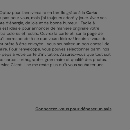
Optez pour l’anniversaire en famille grâce à la
Carte
pas pour vous, mais j’ai toujours adoré y jouer. Avec ses
nte d’énergie, de joie et de bonne humeur ! Facile à
e est idéale pour annoncer de manière originale votre
a colorés et festifs. Ouvrez la carte et, sur la page de
qu'il corresponde à ce que vous désirez ! Inspirez-vous du
n est prête à être envoyée ! Vous souhaitez un pop conseil de
aire
. Pour l’enveloppe, vous pouvez sélectionner parmi nos
peps à votre carte d’invitation. Assurez-vous que tout soit
vos cartes : orthographe, grammaire et qualité des photos,
rvice Client. Il ne me reste plus qu’à vous souhaiter une
Connectez-vous pour déposer un avis