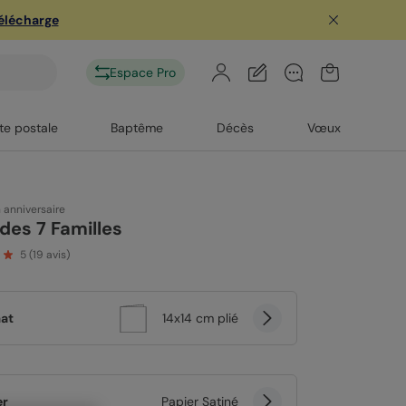
télécharge
Espace Pro
te postale
Baptême
Décès
Vœux
n anniversaire
des 7 Familles
5
(
19
avis)
at
14x14 cm plié
er
Papier Satiné