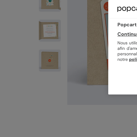
Popcarte
Continu
Nous util
afin d'am
personnal
notre
pol