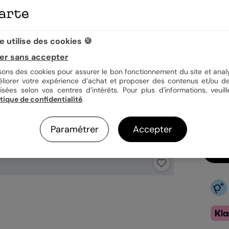
Quan
 utilise des cookies 🍪
er sans accepter
isons des cookies pour assurer le bon fonctionnement du site et analy
1,39
éliorer votre expérience d’achat et proposer des contenus et/ou de
En
isées selon vos centres d’intérêts. Pour plus d'informations, veuill
itique de confidentialité
.
Fa
Ex
Paramétrer
Accepter