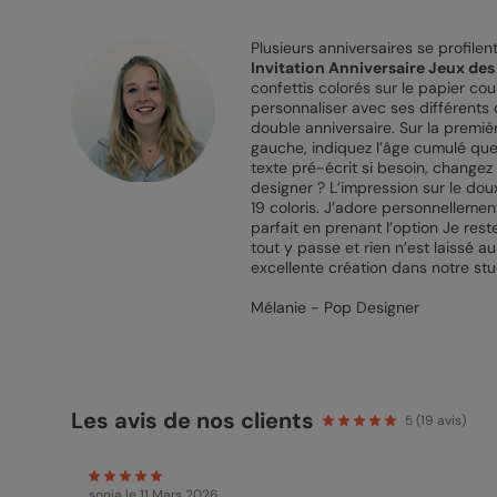
Plusieurs anniversaires se profile
Invitation Anniversaire Jeux des 
confettis colorés sur le papier co
personnaliser avec ses différents 
double anniversaire. Sur la premièr
gauche, indiquez l’âge cumulé que 
texte pré-écrit si besoin, changez 
designer ? L’impression sur le doux
19 coloris. J’adore personnellemen
parfait en prenant l’option Je res
tout y passe et rien n’est laissé a
excellente création dans notre stu
Mélanie - Pop Designer
Les avis de nos clients
5
(
19
avis)
sonia
le 11 Mars 2026