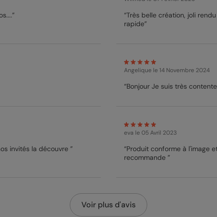
s....”
“Très belle création, joli rendu
rapide”
Angelique
le 14 Novembre 2024
“Bonjour Je suis très co
eva
le 05 Avril 2023
nos invités la découvre ”
“Produit conforme à l'image et de bonne qualité. Le
recommande ”
Voir plus d'avis