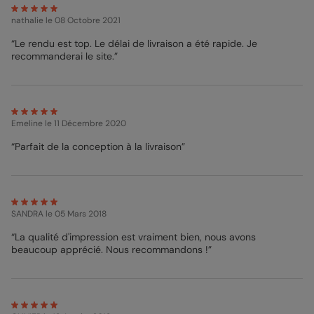
photo prenne toute la place de la
Carte Remerciement Mariage
nathalie
le 08 Octobre 2021
! Portrait de couple, photo de vous & vos invités, détails de
votre tenue ou de la décoration : à vous de choisir les photos
“Le rendu est top. Le délai de livraison a été rapide. Je
mises en avant dans ces différents cadres photos. Au dos, un
recommanderai le site.”
texte de remerciement mariage élégant vous est déjà proposé,
écrit dans une calligraphie élégante sur un fond crème sobre.
Mon Pop Conseil de Designer ? Attention à ne pas utiliser en
arrière plan une photo avec des éléments importants sur la
partie gauche. Il serait dommage que cet élément soit masqué
Emeline
le 11 Décembre 2020
par la partie en impression pellicule n'est-ce pas ?
“Parfait de la conception à la livraison”
Mathilde - Pop designer
SANDRA
le 05 Mars 2018
“La qualité d'impression est vraiment bien, nous avons
beaucoup apprécié. Nous recommandons !”