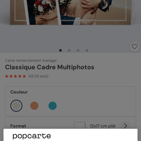
Carte remerciement mariage
Classique Cadre Multiphotos
4.8
(
31
avis)
Couleur
Format
12x17 cm plié