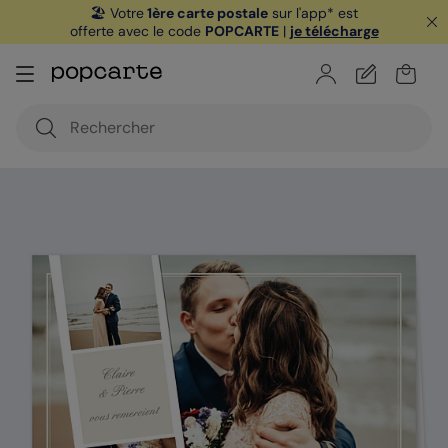
🏖️ Votre
1ère carte postale
sur l'app* est
offerte avec le code
POPCARTE
|
je télécharge