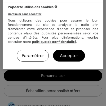
Popcarte utilise des cookies 🍪
Papier
Papier Satiné
Continuer sans accepter
Nous utilisons des cookies pour assurer le bon
Quantité
Échantillon personnalisé
fonctionnement du site et analyser le trafic afin
d'améliorer votre expérience d’achat et proposer des
contenus et/ou des publicités personnalisées selon vos
centres d’intérêts. Pour plus d'informations, veuillez
1,39 €
consulter notre
politique de confidentialité
.
Enveloppe blanche offerte
Fabrication française
Paramétrer
Accepter
Expédition rapide en 24h
Personnaliser
Échantillon personnalisé offert