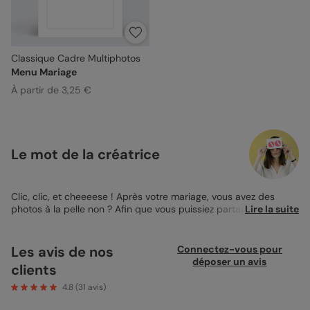
Classique Cadre Multiphotos
Menu Mariage
À partir de 3,25 €
Le mot de la créatrice
Clic, clic, et cheeeese ! Après votre mariage, vous avez des
photos à la pelle non ? Afin que vous puissiez partager le plus
Lire la suite
de photos de ce grand événement à vos proches, je vous ai
créé la
Carte de Remerciement Mariage Classique Cadre
Multiphotos
. Comme sur les anciens appareils, cette carte de
Les avis de nos
Connectez-vous pour
remerciements vous permet de placer deux photos dans des
déposer un avis
clients
emplacements en forme de pellicule ou de photomaton.
Charmant non ? Comme vous ! En plus, comme nous savons
4.8
(
31
avis)
que certaines images sont plus importantes que d'autres, nous
avons rajouté un grand emplacement afin que votre plus belle