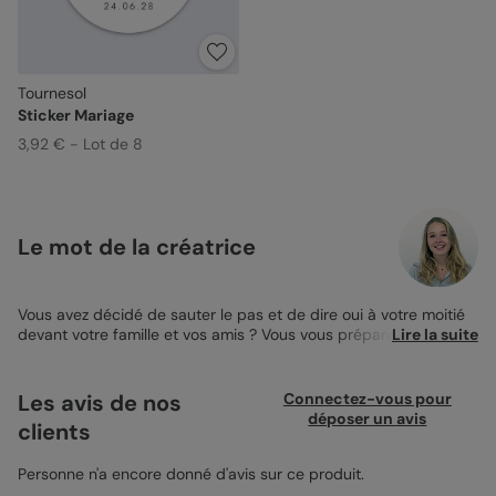
Tournesol
Sticker Mariage
3,92 € - Lot de 8
Le mot de la créatrice
Vous avez décidé de sauter le pas et de dire oui à votre moitié
devant votre famille et vos amis ? Vous vous préparez à vivre le
Lire la suite
plus beau jour de votre vie entouré de tous ceux que vous
aimez ? Il ne reste plus qu’à prévenir le monde de cette union
qui approche ! Pour annoncer la grande nouvelle en toute
Les avis de nos
Connectez-vous pour
élégance et sobriété, on vous propose de découvrir notre carte
déposer un avis
clients
d’invitation de la nouvelle collection Tournesol. Avec son design
raffiné et son esprit bohème-chic, c’est la carte idéale pour
tous les amoureux de la nature qui souhaitent faire régner une
Personne n'a encore donné d'avis sur ce produit.
ambiance champêtre et chaleureuse en ce jour si spécial. Avec