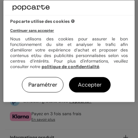
0,99 €
Popcarte utilise des cookies 🍪
Enveloppe blanche offerte
Continuer sans accepter
Fabrication française
Nous utilisons des cookies pour assurer le bon
Expédition rapide en 24h
fonctionnement du site et analyser le trafic afin
d'améliorer votre expérience d’achat et proposer des
contenus et/ou des publicités personnalisées selon vos
centres d’intérêts. Pour plus d'informations, veuillez
Personnaliser
consulter notre
politique de confidentialité
.
Échantillon personnalisé offert
Paramétrer
Accepter
Livraison gratuite avec
Popcarte+
Payez en 3 fois sans frais
En savoir plus
Informations produit