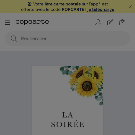
🏖️ Votre
1ère carte postale
sur l'app* est
offerte avec le code
POPCARTE
|
je télécharge