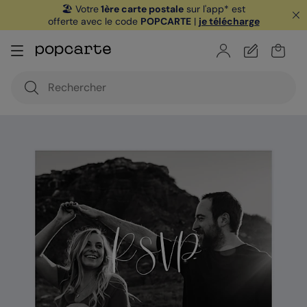
🏖️ Votre
1ère carte postale
sur l'app* est
offerte avec le code
POPCARTE
|
je télécharge