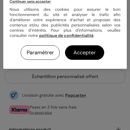
Continuer sans accepter
Nous utilisons des cookies pour assurer le bon
fonctionnement du site et analyser le trafic afin
1,15 €
d'améliorer votre expérience d’achat et proposer des
contenus et/ou des publicités personnalisées selon vos
Enveloppe blanche offerte
centres d’intérêts. Pour plus d'informations, veuillez
Fabrication française
consulter notre
politique de confidentialité
.
Expédition rapide en 24h
Paramétrer
Accepter
Personnaliser
Échantillon personnalisé offert
Livraison gratuite avec
Popcarte+
Payez en 3 fois sans frais
En savoir plus
Informations produit