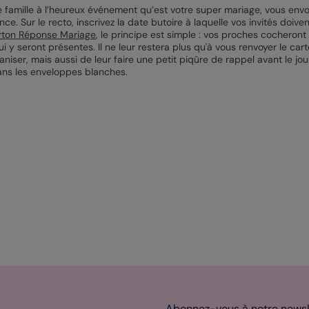
tre famille à l’heureux événement qu’est votre super mariage, vous en
ce. Sur le recto, inscrivez la date butoire à laquelle vos invités doiv
rton Réponse Mariage
, le principe est simple : vos proches cocheront
y seront présentes. Il ne leur restera plus qu'à vous renvoyer le carto
ser, mais aussi de leur faire une petit piqûre de rappel avant le jour 
ans les enveloppes blanches.
Abonnez-vous à notre newsle