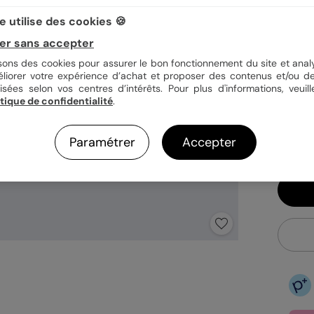
 utilise des cookies 🍪
Quan
er sans accepter
isons des cookies pour assurer le bon fonctionnement du site et analy
éliorer votre expérience d’achat et proposer des contenus et/ou de
0,9
isées selon vos centres d’intérêts. Pour plus d'informations, veuill
itique de confidentialité
.
En
Fa
Ex
Paramétrer
Accepter