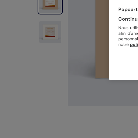
Popcarte
Continu
Nous util
afin d'am
personnal
notre
pol