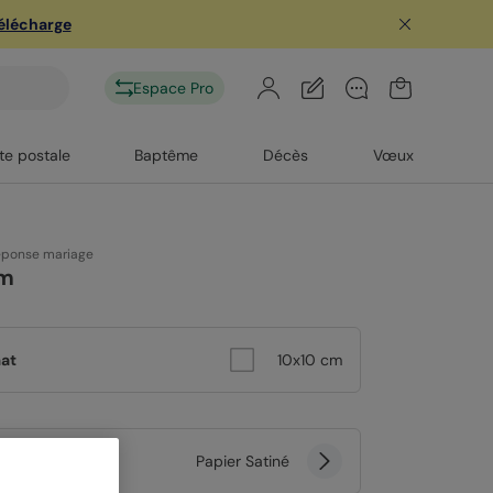
télécharge
Espace Pro
te postale
Baptême
Décès
Vœux
éponse mariage
m
at
10x10 cm
er
Papier Satiné