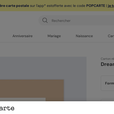
ère carte postale
sur l'app* est
offerte avec le code
POPCARTE
|
je 
Anniversaire
Mariage
Naissance
Car
Carton r
Drea
Form
Papi