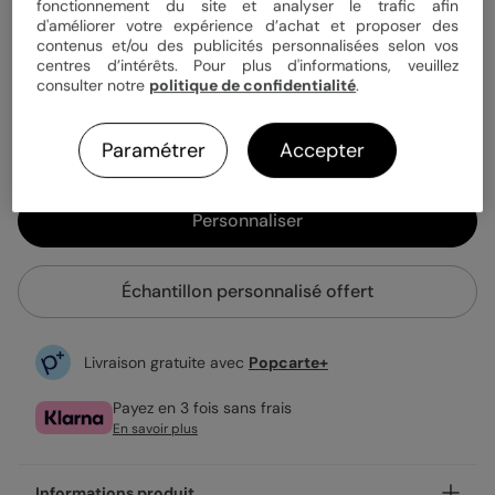
fonctionnement du site et analyser le trafic afin
d'améliorer votre expérience d’achat et proposer des
contenus et/ou des publicités personnalisées selon vos
0,99 €
centres d’intérêts. Pour plus d'informations, veuillez
consulter notre
politique de confidentialité
.
Enveloppe blanche offerte
Fabrication française
Expédition rapide en 24h
Paramétrer
Accepter
Personnaliser
Échantillon personnalisé offert
Livraison gratuite avec
Popcarte+
Payez en 3 fois sans frais
En savoir plus
Informations produit