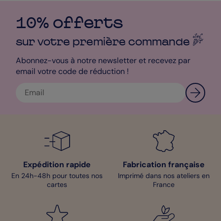
Vous avez carte blanche pour personnaliser ce carton Réponse
de Mariage. Mon petit conseil pour sublimer le tout ? Craquez
10% offerts
pour l’élégance de l’impression sur le Papier Création qui
apportera douceur et épaisseur à votre carte.
sur votre première
commande
Mathilde - Pop Designer
Abonnez-vous à notre newsletter et recevez par
email votre code de réduction !
Expédition rapide
Fabrication française
En 24h-48h pour toutes nos
Imprimé dans nos ateliers en
cartes
France