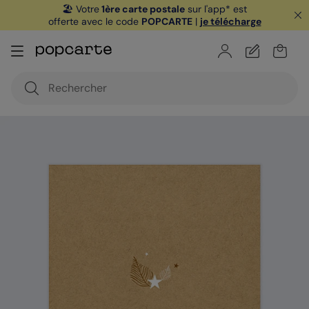
🏖️ Votre
1ère carte postale
sur l'app* est
offerte avec le code
POPCARTE
|
je télécharge