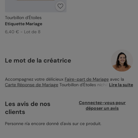
Tourbillon d'Étoiles
Etiquette Mariage
6,40 € - Lot de 8
Le mot de la créatrice
Accompagnez votre délicieux
Faire-part de Mariage
avec la
Carte Réponse de Mariage
Tourbillon d'Étoiles nichée au creux
Lire la suite
de l’enveloppe ! Cet élément de la Papeterie Mariage Tourbillon
d’Etoiles permet à vos convives de vous confirmer leur venue à
votre grand événement ! Avec son format 10x10 et son aspect
Les avis de nos
Connectez-vous pour
kraft moderne, ce RSVP se personnalise simplement grâce au
déposer un avis
clients
studio de personnalisation de Popcarte. Au verso, joliment
mises en valeur grâce au lettrage blanc, vos questions
ressortent parfaitement. A vous de les modifier pour obtenir les
Personne n'a encore donné d'avis sur ce produit.
informations que vous souhaitez ! Vos proches viendront-ils
accompagner d’enfants ? Ont-ils des allergies particulières ?