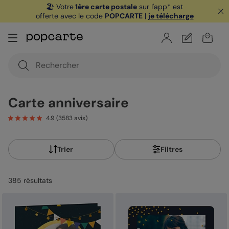
🏖️ Votre
1ère carte postale
sur l'app* est
offerte avec le code
POPCARTE
|
je télécharge
Carte anniversaire
4.9
(
3583
avis)
Trier
Filtres
385
résultat
s