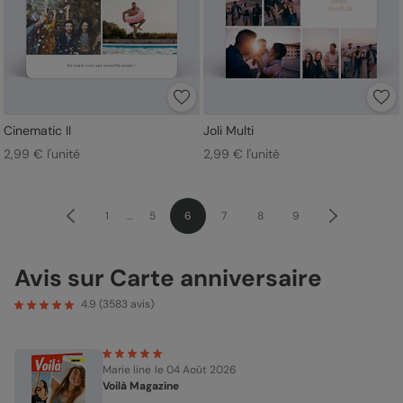
Cinematic II
Joli Multi
2,99 € l'unité
2,99 € l'unité
1
…
5
6
7
8
9
Avis sur Carte anniversaire
4.9
(
3583
avis)
Marie line
le 04 Août 2026
Voilà Magazine