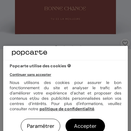
Carte amitié
Trèfle avec qualités
Popcarte utilise des cookies 🍪
Continuer sans accepter
Format
14x14 cm plié
Nous utilisons des cookies pour assurer le bon
fonctionnement du site et analyser le trafic afin
d'améliorer votre expérience d’achat et proposer des
contenus et/ou des publicités personnalisées selon vos
centres d’intérêts. Pour plus d'informations, veuillez
Papier
Papier Satiné pelliculé
consulter notre
politique de confidentialité
.
Quantité
1 carte
Paramétrer
Accepter