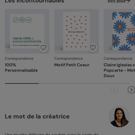
Les incontournables
Voir plus
Correspondance
Correspondance
Correspondance
100%
Motif Petit Coeur
Claire Iglesias x
Personnalisable
Popcarte - Mo
Doux
Le mot de la créatrice
Une touche délicate de soutien avec la
carte de