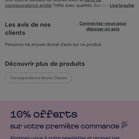
correspondance amitié
Trèfle avec qualités. Son design
Lire la suite
chaleureux met en avant un trèfle finement dessiné sur un fond
rouge profond, symbole de chance et de belles pensées.
L’intérieur offre la possibilité d’ajouter une photo personnalisée
Les avis de nos
Connectez-vous pour
pour rendre votre message encore plus unique. Imprimée sur
déposer un avis
clients
du papier de qualité, elle s'accompagne idéalement d'une
élégante enveloppe rouge carmin.
Personne n'a encore donné d'avis sur ce produit.
Découvrir plus de produits
Correspondance Bonne Chance
10% offerts
sur votre première
commande
Abonnez-vous à notre newsletter et recevez par