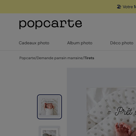
🏖️ Votre
1
Cadeaux photo
Album photo
Déco photo
Popcarte
/
Demande parrain marraine
/
Tirets