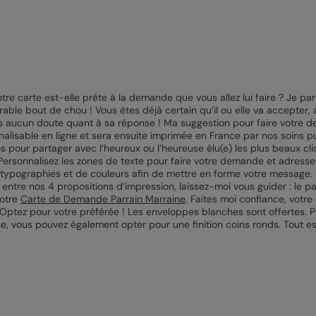
re carte est-elle prête à la demande que vous allez lui faire ? Je parle
rable bout de chou ! Vous êtes déjà certain qu’il ou elle va accepter,
lus aucun doute quant à sa réponse ! Ma suggestion pour faire votre
nnalisable en ligne et sera ensuite imprimée en France par nos soins p
pour partager avec l’heureux ou l’heureuse élu(e) les plus beaux cl
 ! Personnalisez les zones de texte pour faire votre demande et adresse
e typographies et de couleurs afin de mettre en forme votre message.
z entre nos 4 propositions d’impression, laissez-moi vous guider : le p
votre
Carte de Demande Parrain Marraine
. Faites moi confiance, vot
Optez pour votre préférée ! Les enveloppes blanches sont offertes. P
, vous pouvez également opter pour une finition coins ronds. Tout e