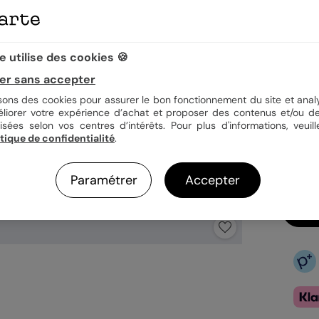
Quan
 utilise des cookies 🍪
er sans accepter
isons des cookies pour assurer le bon fonctionnement du site et analy
3,9
éliorer votre expérience d’achat et proposer des contenus et/ou de
En
isées selon vos centres d’intérêts. Pour plus d'informations, veuill
itique de confidentialité
.
Fa
Ex
Paramétrer
Accepter