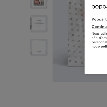
Popcarte
Continu
Nous util
afin d'am
personnal
notre
pol