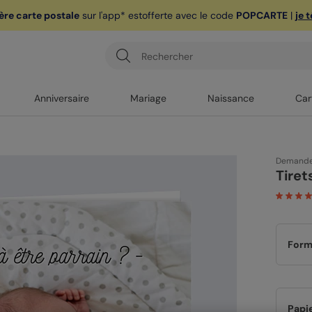
ère carte postale
sur l'app* est
offerte avec le code
POPCARTE
|
je 
Anniversaire
Mariage
Naissance
Car
Demande 
Tiret
Form
Papi