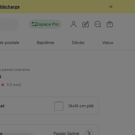
télécharge
Espace Pro
te postale
Baptême
Décès
Vœux
parrain marraine
s
5
(
1
avis)
at
14x14 cm plié
er
Papier Satiné