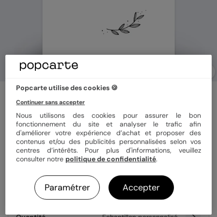
Popcarte utilise des cookies 🍪
Faire part mariage
Floréal
Continuer sans accepter
Nous utilisons des cookies pour assurer le bon
4
(
1
avis)
fonctionnement du site et analyser le trafic afin
d'améliorer votre expérience d’achat et proposer des
contenus et/ou des publicités personnalisées selon vos
Format
12x17 cm
centres d’intérêts. Pour plus d'informations, veuillez
consulter notre
politique de confidentialité
.
Paramétrer
Accepter
Papier
Papier Satiné