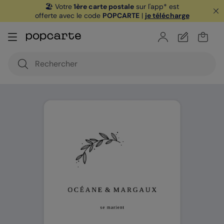
🏖️ Votre
1ère carte postale
sur l'app* est
offerte avec le code
POPCARTE
|
je télécharge