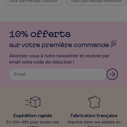
Faire-part Mariage Classique
Faire-part Mariage Minimaliste
Création. Le rendu sera élégant à souhait. Pour envoyer vos
Faire-part vous pourrez choisir une couleur d’enveloppe : nous
avons une palette de 21 couleurs. Si vous ne réussissez pas à
vous décider alors optez pour les enveloppes blanches, en plus
elles sont offertes. Vous n’avez plus aucune raison d'hésiter,
vous n’avez plus qu’à vous lancer !
10% offerts
Sarah- Pop Designer
sur votre première
commande
Abonnez-vous à notre newsletter et recevez par
email votre code de réduction !
Expédition rapide
Fabrication française
En 24h-48h pour toutes nos
Imprimé dans nos ateliers en