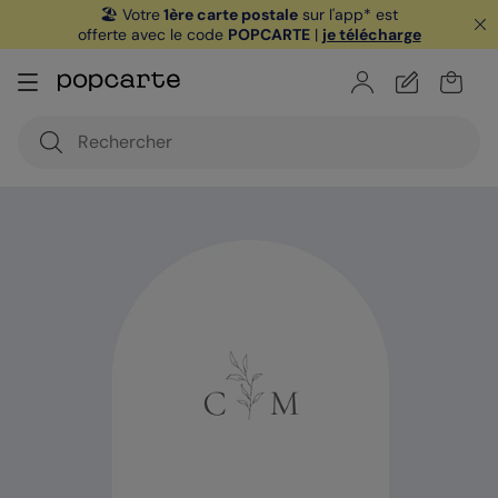
🏖️ Votre
1ère carte postale
sur l'app* est
offerte avec le code
POPCARTE
|
je télécharge