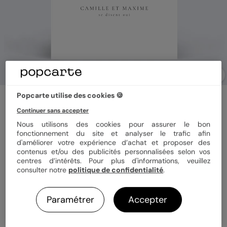
Popcarte utilise des cookies 🍪
Faire part mariage
Double Lettrines Botaniques
Continuer sans accepter
5
(
1
avis)
Nous utilisons des cookies pour assurer le bon
fonctionnement du site et analyser le trafic afin
d'améliorer votre expérience d’achat et proposer des
contenus et/ou des publicités personnalisées selon vos
Format
Arche 11x16 cm
centres d’intérêts. Pour plus d'informations, veuillez
consulter notre
politique de confidentialité
.
Papier
Papier Satiné
Paramétrer
Accepter