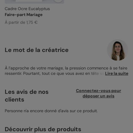
Cadre Ocre Eucalyptus
Faire-part Mariage
À partir de 1,75 €
Le mot de la créatrice
À l’approche de votre mariage, la pression commence à se faire
ressentir. Pourtant, tout ce que vous avez en tête va se réaliser
Lire la suite
car vous avez réussi à booker tous les professionnels que vous
souhaitiez. Il ne vous manque plus qu’à prévenir tous vos super
invités avec un
Faire-part Mariage
. Votre mariage s’annonce
Les avis de nos
Connectez-vous pour
frais, élégant et moderne ? Craquez pour notre Faire-part de
déposer un avis
clients
Mariage Cadre Eucalyptus. Ce faire-part au format 12x17 cm
version carte postale, annoncera parfaitement votre belle
nouvelle. En effet, en plus d’un petit texte d’invitation, vous
Personne n'a encore donné d'avis sur ce produit.
pouvez ajouter une photo de vous deux. Le tout sera décoré
par mes illustrations d’eucalyptus. Sur le recto, ajoutez la photo
que vous préférez de votre couple. Des pétales d’eucalyptus
Découvrir plus de produits
dessinés à l’aquarelle illuminent votre sourire. Au verso, j’ai