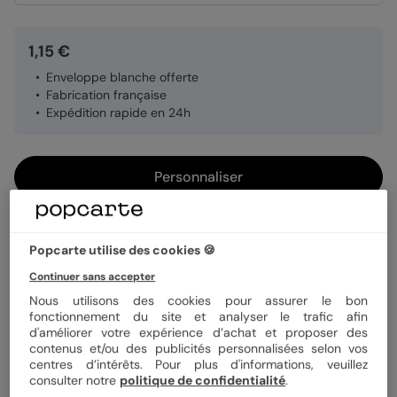
1,15 €
Enveloppe blanche offerte
Fabrication française
Expédition rapide en 24h
Personnaliser
Échantillon personnalisé offert
Popcarte utilise des cookies 🍪
Continuer sans accepter
Livraison gratuite avec
Popcarte+
Nous utilisons des cookies pour assurer le bon
fonctionnement du site et analyser le trafic afin
Payez en 3 fois sans frais
d'améliorer votre expérience d’achat et proposer des
En savoir plus
contenus et/ou des publicités personnalisées selon vos
centres d’intérêts. Pour plus d'informations, veuillez
consulter notre
politique de confidentialité
.
Informations produit