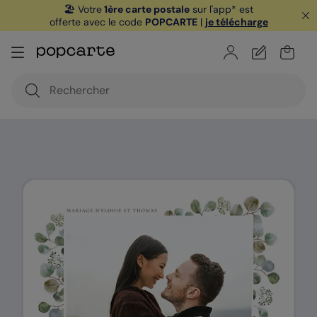
🏖️ Votre
1ère carte postale
sur l'app* est
offerte avec le code
POPCARTE
|
je télécharge