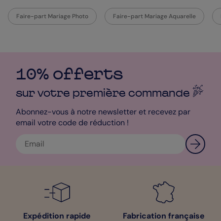
rédigé un petit texte d’invitation pour vos invités. Inspirez-vous
en mais ajoutez vos propres mots. Expliquez le déroulement de
Faire-part Mariage Photo
Faire-part Mariage Aquarelle
votre journée de mariage, les quelques surprises qu’il y aura et
surtout la date et le lieu de la cérémonie. Rendez-vous dans
notre studio de personnalisation pour commencer toutes les
modifications qui vous seront nécessaires. Accessoires de
mariage, forme des coins, couleur de la police et bien plus
encore vous sera possible. Enfin, allez jusqu’à personnaliser vos
10% offerts
envois en choisissant un papier d’impression en particulier et
une couleur d’enveloppe. 5 papiers haut de gamme vous sont
sur votre première
commande
proposés ainsi que 21 teintes pour les enveloppes. En tant que
designer, je vous conseille d’opter pour notre enveloppe Kraft et
Abonnez-vous à notre newsletter et recevez par
notre Papier Satiné. N’attendez plus et commencez à rendre
email votre code de réduction !
unique vos Faire-part de Mariage Cadre Eucalyptus. Si vous
avez des difficultés dans la réalisation de vos Faire-part,
adressez-vous à notre service client qui se fera une joie de
vous répondre. Excellente création !
Clara - Pop Designer
Expédition rapide
Fabrication française