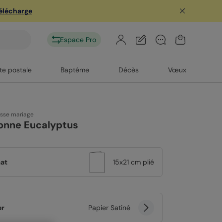
télécharge
Espace Pro
te postale
Baptême
Décès
Vœux
esse mariage
onne Eucalyptus
at
15x21 cm plié
er
Papier Satiné