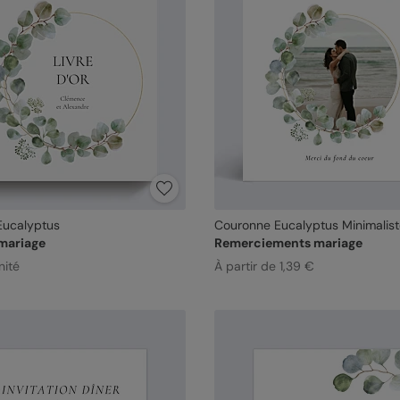
Eucalyptus
Couronne Eucalyptus Minimalis
 mariage
Remerciements mariage
nité
À partir de 1,39 €