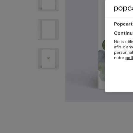
Popcarte
Continu
Nous util
afin d'am
personnal
notre
pol