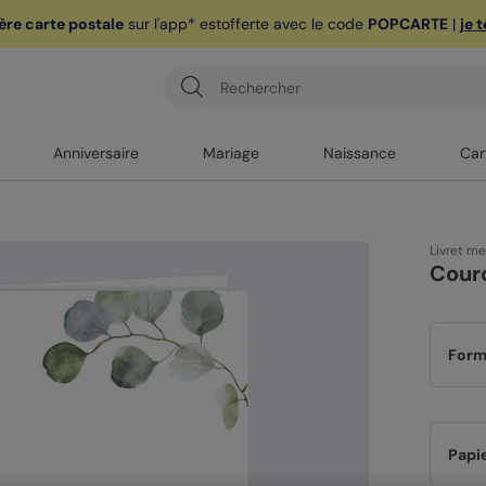
ère carte postale
sur l'app* est
offerte avec le code
POPCARTE
|
je 
Anniversaire
Mariage
Naissance
Car
Livret m
Cour
Form
Papi