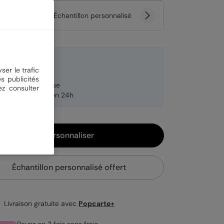
tité
Échantillon personnalisé
 €
ser le trafic
rmat A4 plié
s publicités
brication française
ez consulter
pédition rapide en 24h
Personnaliser
Échantillon personnalisé offert
Livraison gratuite avec
Popcarte+