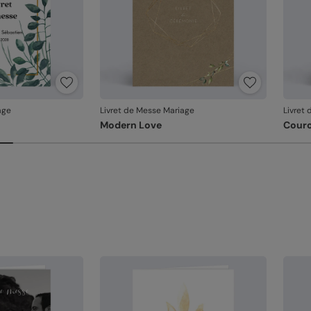
Ve
na
so
Na
ac
pa
Fa
sa
Référ
age
Livret de Messe Mariage
Livret
Modern Love
Couro