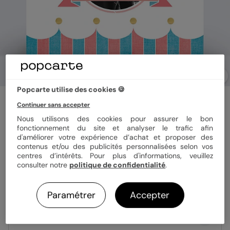
Popcarte utilise des cookies 🍪
Faire part mariage
Continuer sans accepter
Cirque
Nous utilisons des cookies pour assurer le bon
fonctionnement du site et analyser le trafic afin
d'améliorer votre expérience d’achat et proposer des
Format
14x14 cm plié
contenus et/ou des publicités personnalisées selon vos
centres d’intérêts. Pour plus d'informations, veuillez
consulter notre
politique de confidentialité
.
Papier
Papier Satiné
Paramétrer
Accepter
Quantité
Échantillon personnalisé