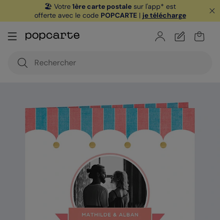
🏖️ Votre
1ère carte postale
sur l'app* est
offerte avec le code
POPCARTE
|
je télécharge