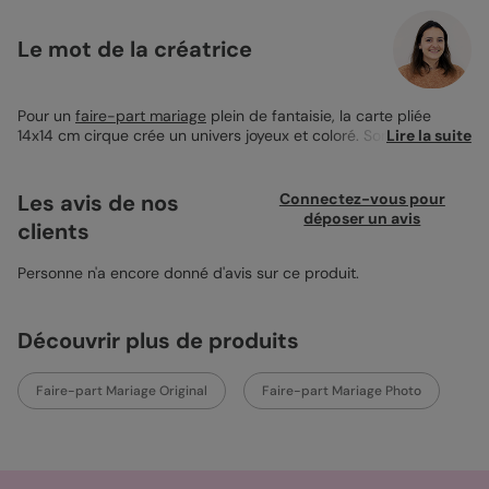
Le mot de la créatrice
Pour un
faire-part mariage
plein de fantaisie, la carte pliée
14x14 cm cirque crée un univers joyeux et coloré. Son design
Lire la suite
s'inspire du monde circassien, avec des motifs rayés rouge et
bleu et des touches dorées qui attirent le regard. Parfaite pour
annoncer votre union de manière originale, cette carte offre la
Les avis de nos
Connectez-vous pour
possibilité d'ajouter jusqu'à deux photos et votre texte
déposer un avis
clients
personnel. Le papier création recommandé lui donne une allure
élégante, tandis que l'enveloppe ivoire s'accorde subtilement à
l'ensemble. Simple à personnaliser, elle célèbre votre union à
Personne n'a encore donné d'avis sur ce produit.
votre manière. À votre rythme.
Découvrir plus de produits
Faire-part Mariage Original
Faire-part Mariage Photo