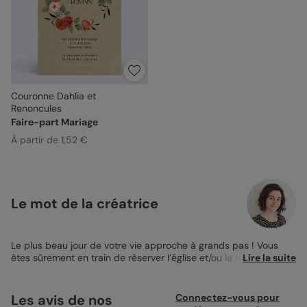
Couronne Dahlia et
Renoncules
Faire-part Mariage
À partir de 1,52 €
Le mot de la créatrice
Le plus beau jour de votre vie approche à grands pas ! Vous
êtes sûrement en train de réserver l’église et/ou la mairie et le
Lire la suite
lieu de réception pour faire de cette journée un moment
magique… L’étape suivante, c’est le
Faire-part de Mariage
! Si
vous avez choisi un thème, c’est le moment de l’annoncer à vos
Les avis de nos
Connectez-vous pour
invités. Pour les mariages sur le thème bohème, champêtre ou