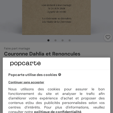
Faire part mariage
Couronne Dahlia et Renoncules
5
(
1
avis)
Popcarte utilise des cookies 🍪
Format
12x17 cm plié
Continuer sans accepter
Nous utilisons des cookies pour assurer le bon
fonctionnement du site et analyser le trafic afin
Papier
Papier Satiné
d'améliorer votre expérience d’achat et proposer des
contenus et/ou des publicités personnalisées selon vos
centres d’intérêts. Pour plus d'informations, veuillez
consulter notre
politique de confidentialité
.