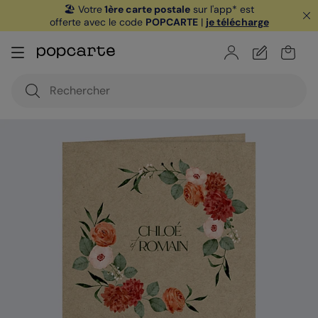
🏖️ Votre
1ère carte postale
sur l'app* est
offerte avec le code
POPCARTE
|
je télécharge