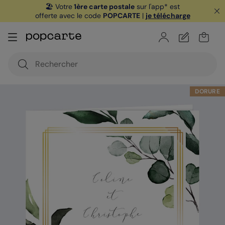
🏖️ Votre
1ère carte postale
sur l'app* est
offerte avec le code
POPCARTE
|
je télécharge
DORURE