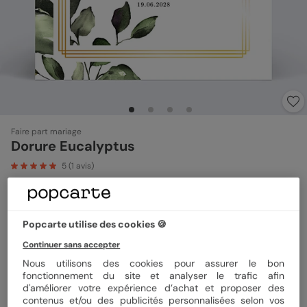
Faire part mariage
Dorure Eucalyptus
5
(
1
avis)
Format
14x14 cm plié
Popcarte utilise des cookies 🍪
Continuer sans accepter
Nous utilisons des cookies pour assurer le bon
Quantité
8 cartes
fonctionnement du site et analyser le trafic afin
d'améliorer votre expérience d’achat et proposer des
contenus et/ou des publicités personnalisées selon vos