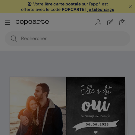
🏖️ Votre
1ère carte postale
sur l'app* est
offerte avec le code
POPCARTE
|
je télécharge