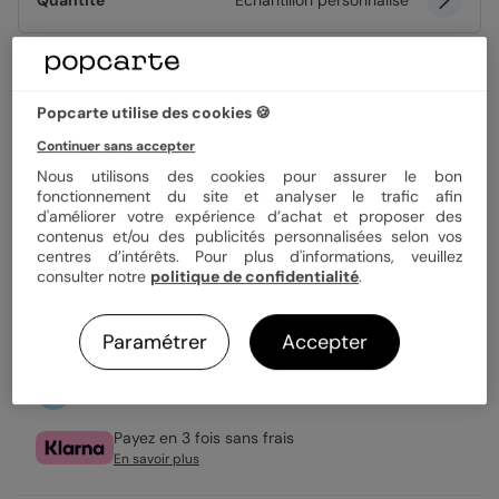
Quantité
Échantillon personnalisé
1,52 €
Popcarte utilise des cookies 🍪
Enveloppe blanche offerte
Fabrication française
Continuer sans accepter
Expédition rapide en 24h
Nous utilisons des cookies pour assurer le bon
fonctionnement du site et analyser le trafic afin
d'améliorer votre expérience d’achat et proposer des
contenus et/ou des publicités personnalisées selon vos
Personnaliser
centres d’intérêts. Pour plus d'informations, veuillez
consulter notre
politique de confidentialité
.
Échantillon personnalisé offert
Paramétrer
Accepter
Livraison gratuite avec
Popcarte+
Payez en 3 fois sans frais
En savoir plus