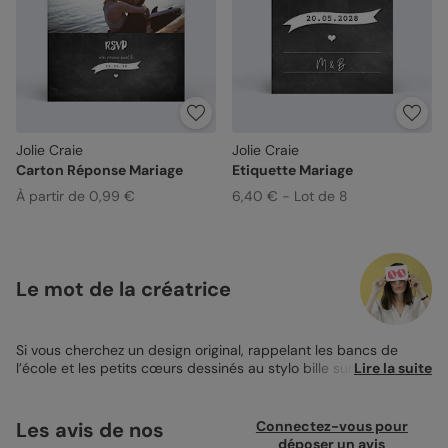
Jolie Craie
Jolie Craie
Carton Réponse Mariage
Etiquette Mariage
À partir de 0,99 €
6,40 € - Lot de 8
Le mot de la créatrice
Si vous cherchez un design original, rappelant les bancs de
l’école et les petits cœurs dessinés au stylo bille sur le cahier,
Lire la suite
ce Faire-Part de Mariage Jolie Craie va vous taper dans l’œil.
C’est le faire-part idéal pour annoncer à tous vos proches la
célébration de votre amour prochainement ! Il se distingue par
Les avis de nos
Connectez-vous pour
son fond ardoise qui apporte une note élégante mais aussi
déposer un avis