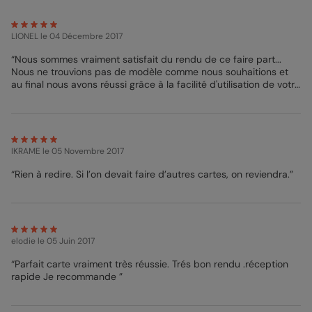
LIONEL
le 04 Décembre 2017
“Nous sommes vraiment satisfait du rendu de ce faire part...
Nous ne trouvions pas de modèle comme nous souhaitions et
au final nous avons réussi grâce à la facilité d'utilisation de votre
site à modifier complètement un modèle existant en le
transformant au faire part que nous souhaitions... Le rendu est
top... La livraison très rapide et le service après vente au top
quand on a souhaité avoir de nouvelles enveloppes suite à un
problème technique de notre part. MERCI Popcarte.... On
IKRAME
le 05 Novembre 2017
recommande vivement votre site tant au niveau de la qualité
que du prix.”
“Rien à redire. Si l’on devait faire d’autres cartes, on reviendra.”
elodie
le 05 Juin 2017
“Parfait carte vraiment très réussie. Trés bon rendu .réception
rapide Je recommande ”