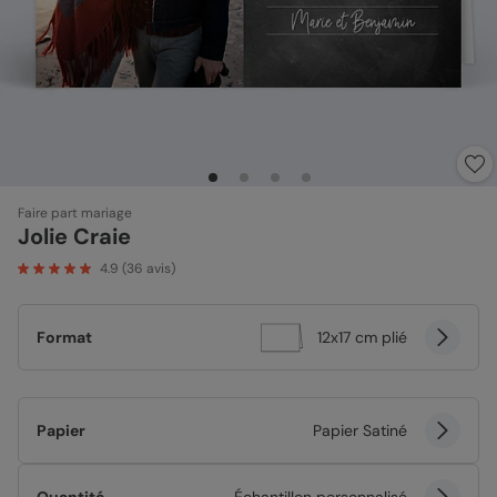
Faire part mariage
Jolie Craie
4.9
(
36
avis)
Format
12x17 cm plié
Papier
Papier Satiné