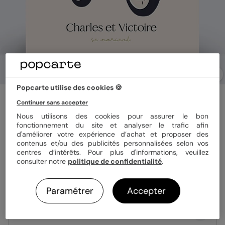
Popcarte utilise des cookies 🍪
Faire part mariage
Continuer sans accepter
Moto des mariés
Nous utilisons des cookies pour assurer le bon
fonctionnement du site et analyser le trafic afin
d'améliorer votre expérience d’achat et proposer des
Format
14x14 cm plié
contenus et/ou des publicités personnalisées selon vos
centres d’intérêts. Pour plus d'informations, veuillez
consulter notre
politique de confidentialité
.
Papier
Papier Satiné
Paramétrer
Accepter
Quantité
Échantillon personnalisé