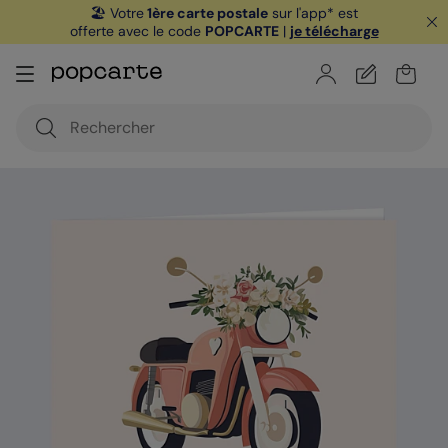
🏖️ Votre
1ère carte postale
sur l'app* est
offerte avec le code
POPCARTE
|
je télécharge