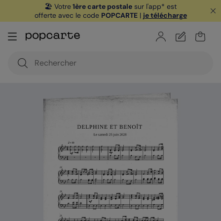
🏖️ Votre
1ère carte postale
sur l'app* est
offerte avec le code
POPCARTE
|
je télécharge