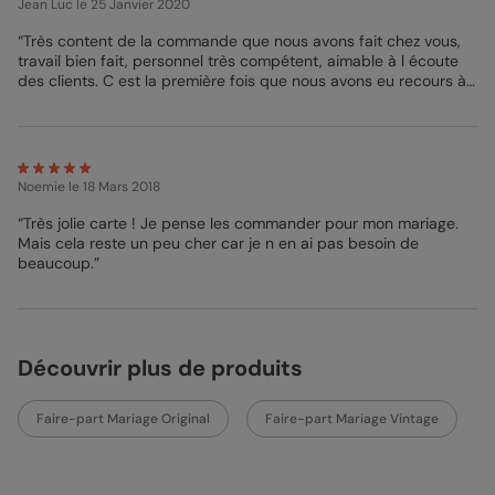
Jean Luc
le 25 Janvier 2020
petit texte afin d’expliquer à vos convives ce qui les attend. Ce
sera notamment le moment de leur en dire un peu plus sur le
“Très content de la commande que nous avons fait chez vous,
lieu, la date ou encore l’heure de votre union. N’oubliez pas que
travail bien fait, personnel très compétent, aimable à l écoute
nos modèles de lettres sont là pour vous venir en aide si
des clients. C est la première fois que nous avons eu recours à
l’inspiration vous manque ! Vos invités seront étonnés de
vos services, et surement pas la dernière. Cordialement. ”
découvrir ce joli Faire-part de Mariage musique dans leur boîte
aux lettres, mais ils seront surtout très heureux de votre
bonheur bien sûr ! En effet, en optant pour le mode d’envoi
“Chez mon destinataire”, nous enverrons vos jolies créations
directement chez vos invités.
Noemie
le 18 Mars 2018
“Très jolie carte ! Je pense les commander pour mon mariage.
Bénédicte - Pop Designer
Mais cela reste un peu cher car je n en ai pas besoin de
beaucoup.”
Découvrir plus de produits
Faire-part Mariage Original
Faire-part Mariage Vintage