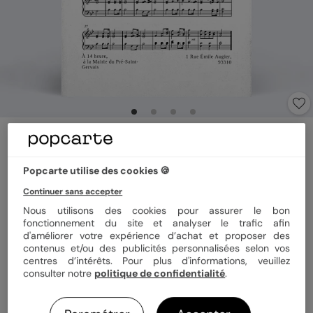
Faire part mariage
Faire-part de Mariage Musique
4.9
(
24
avis)
Popcarte utilise des cookies 🍪
Continuer sans accepter
Nous utilisons des cookies pour assurer le bon
Format
12x17 cm plié
fonctionnement du site et analyser le trafic afin
d'améliorer votre expérience d’achat et proposer des
contenus et/ou des publicités personnalisées selon vos
centres d’intérêts. Pour plus d'informations, veuillez
Papier
Papier Satiné
consulter notre
politique de confidentialité
.