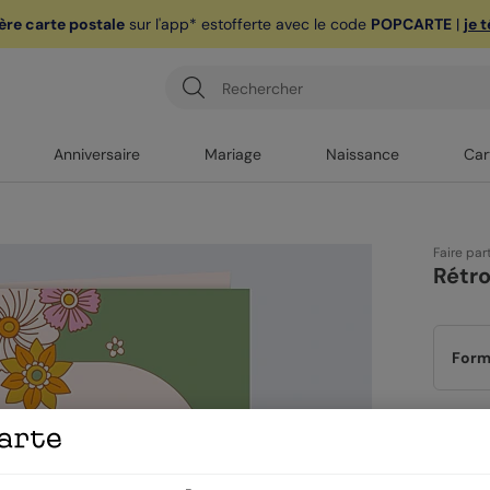
ère carte postale
sur l'app* est
offerte avec le code
POPCARTE
|
je 
Anniversaire
Mariage
Naissance
Car
Faire par
Rétro
Form
Papi