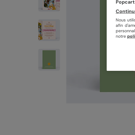
Popcarte
Continu
Nous util
afin d'am
personnal
notre
pol