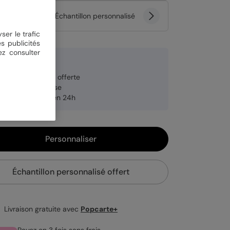
tité
Échantillon personnalisé
ser le trafic
s publicités
ez consulter
 €
veloppe blanche offerte
brication française
pédition rapide en 24h
Personnaliser
Échantillon personnalisé offert
Livraison gratuite avec
Popcarte+