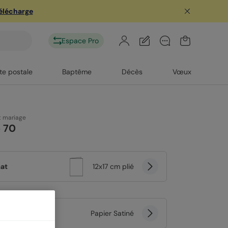
télécharge
Espace Pro
te postale
Baptême
Décès
Vœux
t mariage
 70
at
12x17 cm plié
er
Papier Satiné