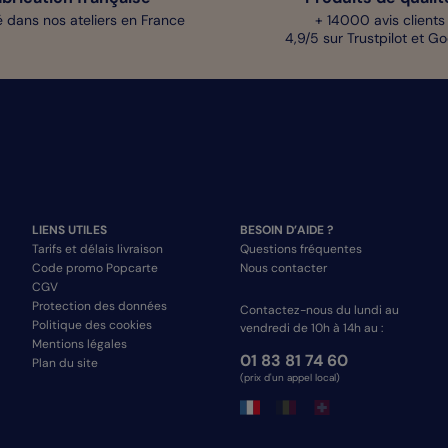
 dans nos ateliers en France
+ 14000 avis clients
4,9/5 sur Trustpilot et G
LIENS UTILES
BESOIN D’AIDE ?
Tarifs et délais livraison
Questions fréquentes
Code promo Popcarte
Nous contacter
CGV
Protection des données
Contactez-nous du lundi au
Politique des cookies
vendredi de 10h à 14h au :
Mentions légales
01 83 81 74 60
Plan du site
(prix d'un appel local)