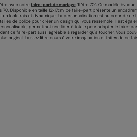
rétro avec notre
faire-part de mariage
"Rétro 70". Ce modèle évoque 
 70. Disponible en taille 12x17cm, ce faire-part présente un encadre
nt un look frais et dynamique. La personnalisation est au cœur de ce f
s tailles de police pour créer un design qui vous ressemble. Il est ég
rsonnalisable, permettant une liberté totale pour adapter le faire-pa
rendant ce faire-part aussi agréable à regarder qu'à toucher. Vous po
us original. Laissez libre cours à votre imagination et faites de ce fai