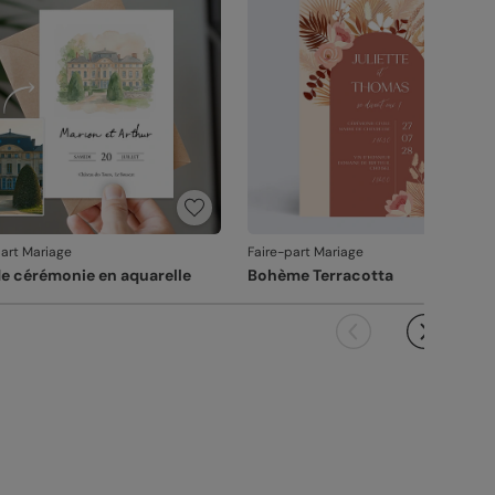
it ne pourra pas être repris.
part Mariage
Faire-part Mariage
de cérémonie en aquarelle
Bohème Terracotta