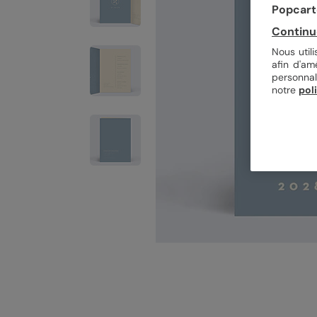
Popcarte
Continu
Nous util
afin d'am
personnal
notre
pol