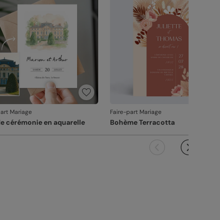
it ne pourra pas être repris.
part Mariage
Faire-part Mariage
de cérémonie en aquarelle
Bohème Terracotta