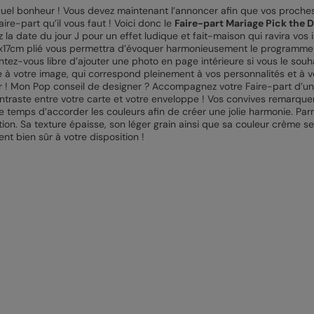
 Quel bonheur ! Vous devez maintenant l’annoncer afin que vos proches
aire-part qu’il vous faut ! Voici donc le
Faire-part Mariage Pick the 
la date du jour J pour un effet ludique et fait-maison qui ravira vos 
12x17cm plié vous permettra d’évoquer harmonieusement le programme
tez-vous libre d’ajouter une photo en page intérieure si vous le souhai
à votre image, qui correspond pleinement à vos personnalités et à vo
 sûr ! Mon Pop conseil de designer ? Accompagnez votre Faire-part d’u
contraste entre votre carte et votre enveloppe ! Vos convives remarquero
le temps d’accorder les couleurs afin de créer une jolie harmonie. 
tion. Sa texture épaisse, son léger grain ainsi que sa couleur crème se
ent bien sûr à votre disposition !