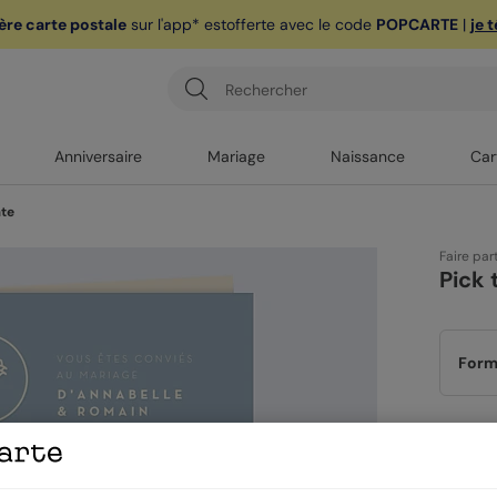
ère carte postale
sur l'app* est
offerte avec le code
POPCARTE
|
je 
Anniversaire
Mariage
Naissance
Car
ate
Faire par
Pick 
Form
Papi