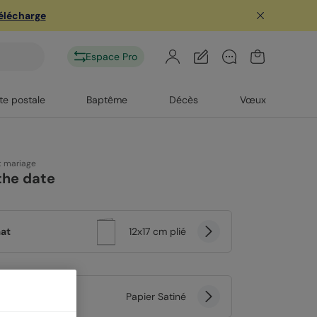
télécharge
Espace Pro
te postale
Baptême
Décès
Vœux
t mariage
the date
at
12x17 cm plié
er
Papier Satiné