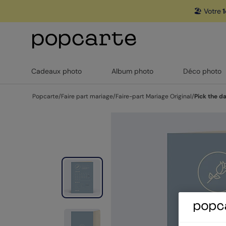
🏖️ Votre
1
Cadeaux photo
Album photo
Déco photo
Popcarte
/
Faire part mariage
/
Faire-part Mariage Original
/
Pick the d