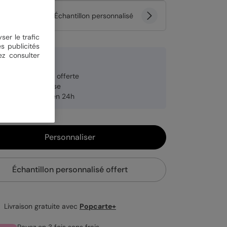
tité
Échantillon personnalisé
ser le trafic
s publicités
ez consulter
 €
veloppe blanche offerte
brication française
pédition rapide en 24h
Personnaliser
Échantillon personnalisé offert
Livraison gratuite avec
Popcarte+