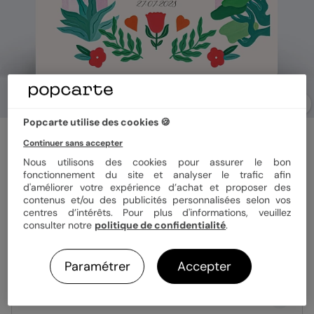
Popcarte utilise des cookies 🍪
Faire part mariage
Continuer sans accepter
Royaume enchanté
Nous utilisons des cookies pour assurer le bon
fonctionnement du site et analyser le trafic afin
d'améliorer votre expérience d’achat et proposer des
Format
14x14 cm plié
contenus et/ou des publicités personnalisées selon vos
centres d’intérêts. Pour plus d'informations, veuillez
consulter notre
politique de confidentialité
.
Papier
Papier Satiné
Paramétrer
Accepter
Quantité
Échantillon personnalisé