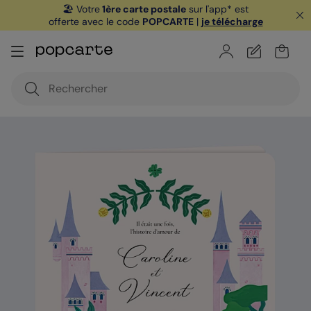
🏖️ Votre
1ère carte postale
sur l'app* est
offerte avec le code
POPCARTE
|
je télécharge