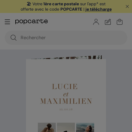
🏖️ Votre
1ère carte postale
sur l'app* est
offerte avec le code
POPCARTE
|
je télécharge