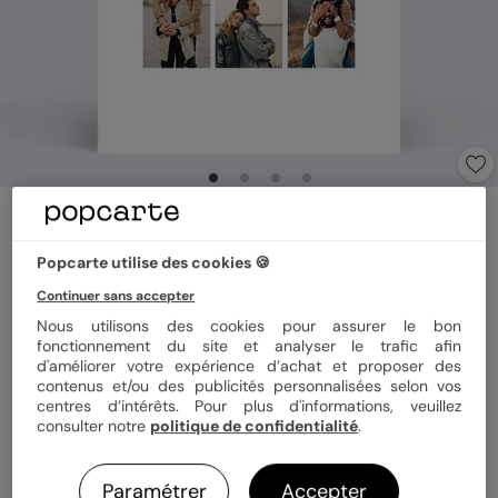
Faire part mariage
Faire-part Mariage Trio Photos
Popcarte utilise des cookies 🍪
4.7
(
3
avis)
Continuer sans accepter
Nous utilisons des cookies pour assurer le bon
Format
12x17 cm plié
fonctionnement du site et analyser le trafic afin
d'améliorer votre expérience d’achat et proposer des
contenus et/ou des publicités personnalisées selon vos
centres d’intérêts. Pour plus d'informations, veuillez
consulter notre
politique de confidentialité
.
Papier
Papier Satiné
Paramétrer
Accepter