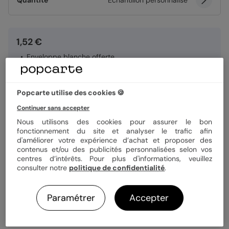
Quantité
Échantillon personnalisé
1,52 €
Enveloppe blanche offerte
Fabrication française
Expédition rapide en 24h
Popcarte utilise des cookies 🍪
Continuer sans accepter
Personnaliser
Nous utilisons des cookies pour assurer le bon
fonctionnement du site et analyser le trafic afin
d'améliorer votre expérience d’achat et proposer des
Échantillon personnalisé offert
contenus et/ou des publicités personnalisées selon vos
centres d’intérêts. Pour plus d'informations, veuillez
consulter notre
politique de confidentialité
.
Livraison gratuite avec
Popcarte+
Paramétrer
Accepter
Payez en 3 fois sans frais
En savoir plus