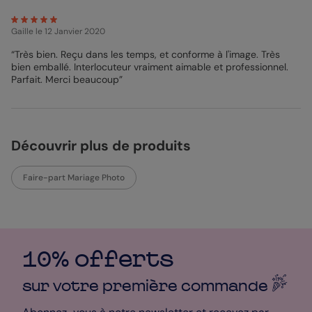
3) Il est tendance et très beauuuuuu ! Et il peut l’être encore
plus ! Pour ce faire, ajoutez les accessoires de votre choix dans
Gaille
le 12 Janvier 2020
le studio de personnalisation, choisissez si vous préférez des
coins arrondis ou non et imprimez-la sur un papier de haute
“Très bien. Reçu dans les temps, et conforme à l'image. Très
qualité comme un Papier Création pour renforcer son effet kraft
bien emballé. Interlocuteur vraiment aimable et professionnel.
ou un Papier Satiné Pelliculé pour faire briller votre photo. Vous
Parfait. Merci beaucoup”
pouvez même l'habiller d’une enveloppe de couleur de votre
choix !
Bénédicte - Pop Designer
Crédits Photo : @clarisseetjohan
Découvrir plus de produits
Faire-part Mariage Photo
10% offerts
sur votre première
commande