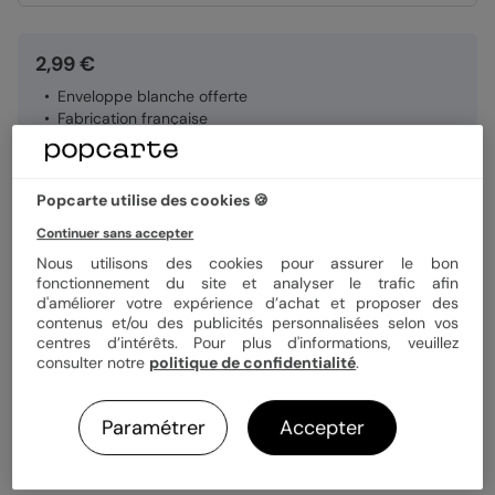
2,99 €
Enveloppe blanche offerte
Fabrication française
Expédition rapide en 24h
Popcarte utilise des cookies 🍪
Personnaliser
Continuer sans accepter
Nous utilisons des cookies pour assurer le bon
fonctionnement du site et analyser le trafic afin
Livraison gratuite avec
Popcarte+
d'améliorer votre expérience d’achat et proposer des
contenus et/ou des publicités personnalisées selon vos
Payez en 3 fois sans frais
centres d’intérêts. Pour plus d'informations, veuillez
En savoir plus
consulter notre
politique de confidentialité
.
Informations produit
Paramétrer
Accepter
Personnalisez votre félicitations mariage Esprit Chiné
Livraison & délais