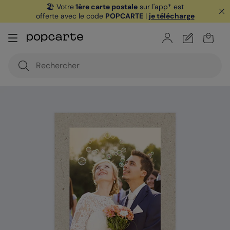
🏖️ Votre
1ère carte postale
sur l'app* est
offerte avec le code
POPCARTE
|
je télécharge