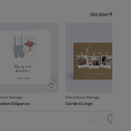
ence : 12204
Voir plus
ations Mariage
Félicitations Mariage
tration Elégance
Corde à Linge