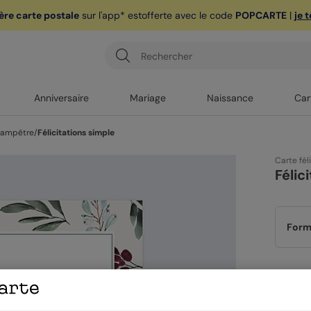
ère carte postale
sur l'app* est
offerte avec le code
POPCARTE
|
je 
Anniversaire
Mariage
Naissance
Car
Champêtre
/
Félicitations simple
Carte fél
Félic
Form
Papi