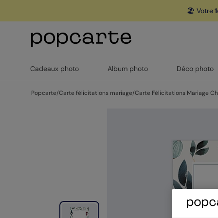
🏖️ Votre
1
Cadeaux photo
Album photo
Déco photo
Popcarte
/
Carte félicitations mariage
/
Carte Félicitations Mariage 