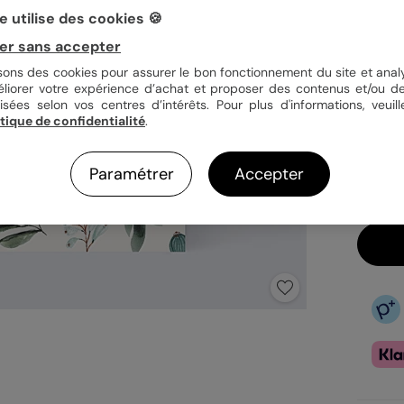
 utilise des cookies 🍪
Quan
er sans accepter
isons des cookies pour assurer le bon fonctionnement du site et analy
éliorer votre expérience d’achat et proposer des contenus et/ou de
isées selon vos centres d’intérêts. Pour plus d'informations, veuill
2,99
itique de confidentialité
.
En
Fa
Paramétrer
Accepter
Ex