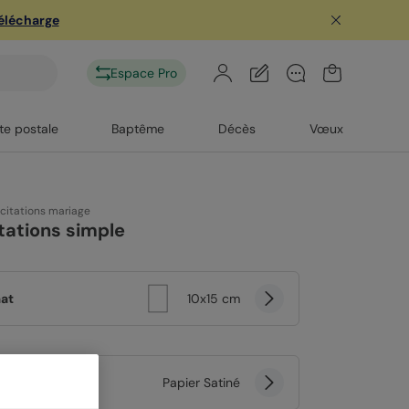
télécharge
Espace Pro
te postale
Baptême
Décès
Vœux
icitations mariage
itations simple
at
10x15 cm
er
Papier Satiné