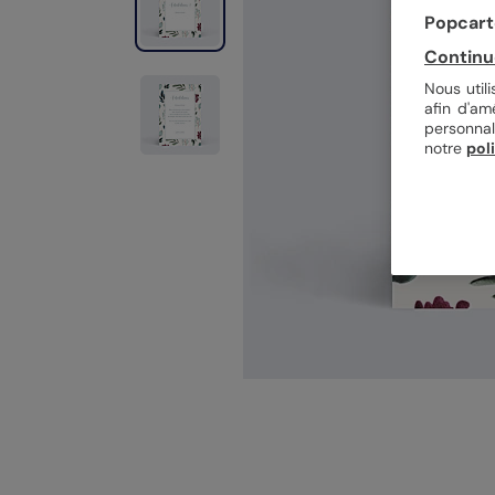
Popcarte
Continu
Nous util
afin d'am
personnal
notre
pol