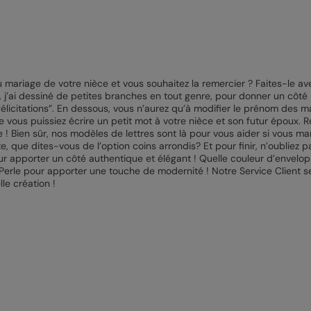
 mariage de votre nièce et vous souhaitez la remercier ? Faites-le av
i, j’ai dessiné de petites branches en tout genre, pour donner un côté 
félicitations”. En dessous, vous n’aurez qu’à modifier le prénom des 
 vous puissiez écrire un petit mot à votre nièce et son futur époux. R
 ! Bien sûr, nos modèles de lettres sont là pour vous aider si vous ma
, que dites-vous de l’option coins arrondis? Et pour finir, n’oubliez p
ur apporter un côté authentique et élégant ! Quelle couleur d’envelo
 Perle pour apporter une touche de modernité ! Notre Service Client se
le création !