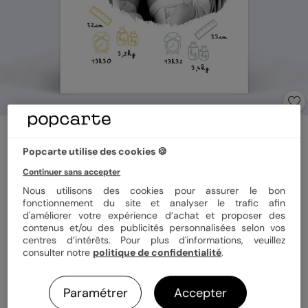
Faire part naissance
Alter Ego
Popcarte utilise des cookies 🍪
5
(
2
avis)
Continuer sans accepter
Nous utilisons des cookies pour assurer le bon
fonctionnement du site et analyser le trafic afin
Format
12x17 cm
d'améliorer votre expérience d’achat et proposer des
contenus et/ou des publicités personnalisées selon vos
centres d’intérêts. Pour plus d'informations, veuillez
consulter notre
politique de confidentialité
.
Papier
Papier Satiné
Paramétrer
Accepter