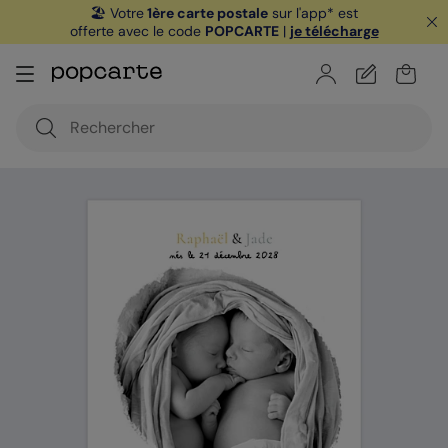
🏖️ Votre
1ère carte postale
sur l'app* est
offerte avec le code
POPCARTE
|
je télécharge