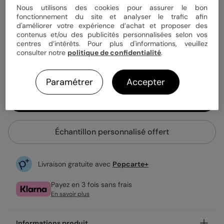
Nous utilisons des cookies pour assurer le bon
fonctionnement du site et analyser le trafic afin
d'améliorer votre expérience d’achat et proposer des
1,19 €
contenus et/ou des publicités personnalisées selon vos
centres d’intérêts. Pour plus d'informations, veuillez
Enveloppe blanche offerte
consulter notre
politique de confidentialité
.
Fabrication française
Expédition rapide en 24h
Paramétrer
Accepter
Personnaliser
Échantillon personnalisé offert
Livraison gratuite avec
Popcarte+
Payez en 3 fois sans frais
En savoir plus
Informations produit