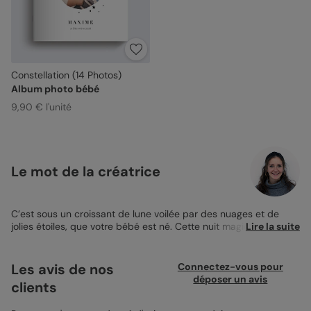
Constellation (14 Photos)
Album photo bébé
9,90 € l'unité
Le mot de la créatrice
C’est sous un croissant de lune voilée par des nuages et de
jolies étoiles, que votre bébé est né. Cette nuit magique, vous
Lire la suite
vous en souviendrez bien longtemps. Depuis sa naissance, vous
ne cessez de le chérir et de le remplir d’amour afin qu’il soit
comblé de bonheur. J’ai créé ce
Faire-part de naissance
Rêve
Les avis de nos
Connectez-vous pour
Étoilé pour vous permettre d’annoncer en douceur, la bonne
déposer un avis
clients
nouvelle à tous vos proches. Pour cela, sur un fond blanc, j’ai
décidé d’insérer un rond vous permettant d’y déposer une