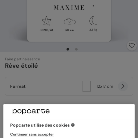
Faire part naissance
Rêve étoilé
Format
12x17 cm
Papier
Papier Satiné
Popcarte utilise des cookies 🍪
Quantité
Échantillon personnalisé
Continuer sans accepter