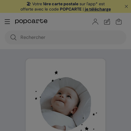
🏖️ Votre
1ère carte postale
sur l'app* est
offerte avec le code
POPCARTE
|
je télécharge