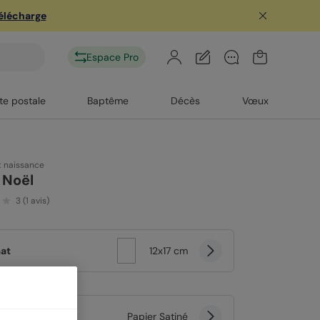
télécharge
Espace Pro
te postale
Baptême
Décès
Vœux
t naissance
 Noël
3
(
1
avis)
at
12x17 cm
er
Papier Satiné