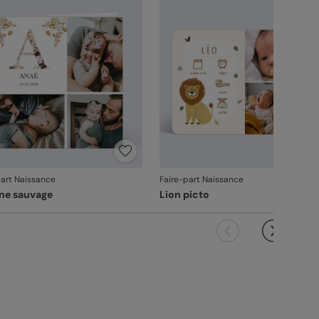
vanche, si le point concerne la personnalisation
ous avez validée (texte, photo, mise en page), le
it ne pourra pas être repris.
part Naissance
Faire-part Naissance
ine sauvage
Lion picto