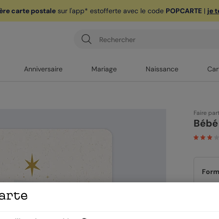
ère carte postale
sur l'app* est
offerte avec le code
POPCARTE
|
je 
Anniversaire
Mariage
Naissance
Car
Faire par
Bébé
Form
Papi