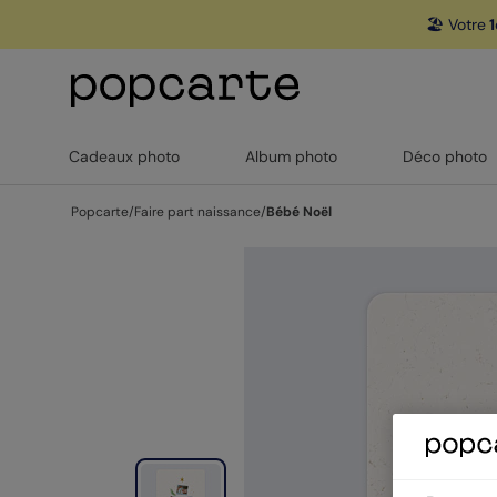
🏖️ Votre
1
Cadeaux photo
Album photo
Déco photo
Popcarte
/
Faire part naissance
/
Bébé Noël