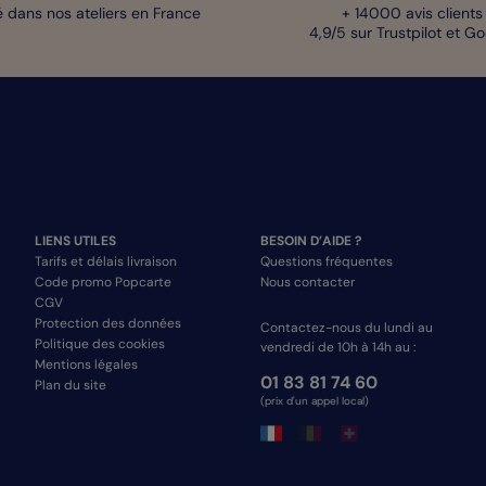
 dans nos ateliers en France
+ 14000 avis clients
4,9/5 sur Trustpilot et G
LIENS UTILES
BESOIN D’AIDE ?
Tarifs et délais livraison
Questions fréquentes
Code promo Popcarte
Nous contacter
CGV
Protection des données
Contactez-nous du lundi au
Politique des cookies
vendredi de 10h à 14h au :
Mentions légales
01 83 81 74 60
Plan du site
(prix d'un appel local)