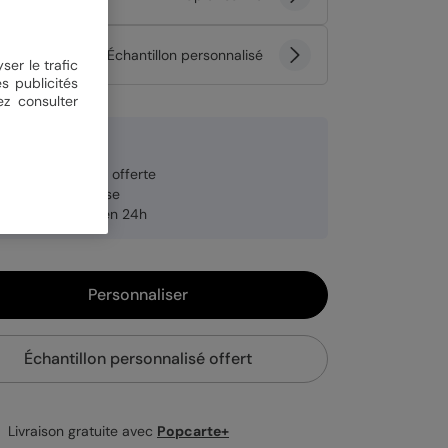
tité
Échantillon personnalisé
ser le trafic
s publicités
ez consulter
 €
veloppe blanche offerte
brication française
pédition rapide en 24h
Personnaliser
Échantillon personnalisé offert
Livraison gratuite avec
Popcarte+