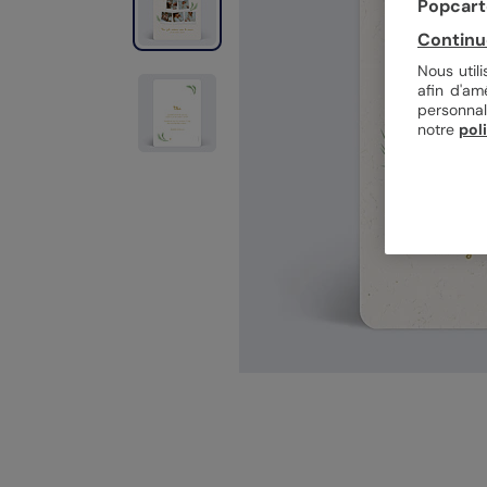
Popcarte
Continu
Nous util
afin d'am
personnal
notre
pol