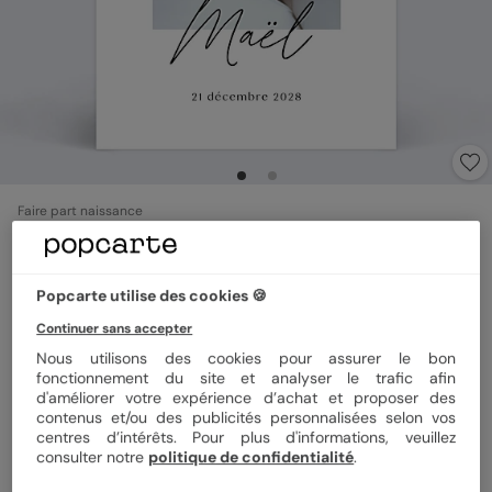
Faire part naissance
Certificat Graphique
5
(
2
avis)
Popcarte utilise des cookies 🍪
Continuer sans accepter
Format
12x17 cm
Nous utilisons des cookies pour assurer le bon
fonctionnement du site et analyser le trafic afin
d'améliorer votre expérience d’achat et proposer des
contenus et/ou des publicités personnalisées selon vos
Papier
Papier Satiné
centres d’intérêts. Pour plus d'informations, veuillez
consulter notre
politique de confidentialité
.