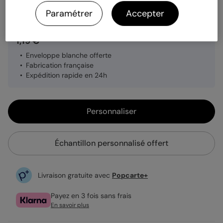
Quantité
Échantillon personnalisé
Paramétrer
Accepter
1,19 €
Enveloppe blanche offerte
Fabrication française
Expédition rapide en 24h
Personnaliser
Échantillon personnalisé offert
Livraison gratuite avec
Popcarte+
Payez en 3 fois sans frais
En savoir plus