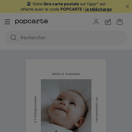
🏖️ Votre
1ère carte postale
sur l'app* est
offerte avec le code
POPCARTE
|
je télécharge