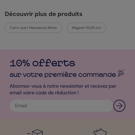
destinataires avec nos enveloppes de couleur Kraft. Si vous
êtes pressé que vos proches reçoivent leur faire-part, optez
Découvrir plus de produits
pour l’envoi “Chez mon destinataire”. Bien sûr, pour la moindre
question, contactez notre service client, qui fera tout pour
répondre favorablement à vos demandes. Belle création !
Faire-part Naissance Mixte
Magnet 10x15 cm
Bénédicte - Designer
10% offerts
sur votre première
commande
Abonnez-vous à notre newsletter et recevez par
email votre code de réduction !